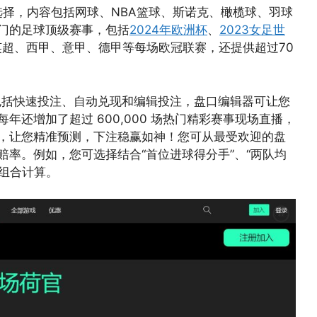
注选择，内容包括网球、NBA篮球、斯诺克、橄榄球、羽球
门的足球顶级赛事，包括
2024年欧洲杯
、
2023女足世
超、西甲、意甲、德甲等每场欧冠联赛，还提供超过70
包括快速投注、自动兑现和编辑投注，盘口编辑器可让您
还增加了超过 600,000 场热门精彩赛事现场直播，
，让您精准预测，下注稳赢如神！您可从最受欢迎的盘
率。例如，您可选择结合“首位进球得分手”、“两队均
的组合计算。