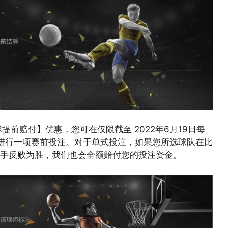
提前赔付】优惠，您可在仅限截至 2022年6月19日每
口进行一项赛前投注。对于单式投注，如果您所选球队在比
对手反败为胜，我们也会全额赔付您的投注资金。