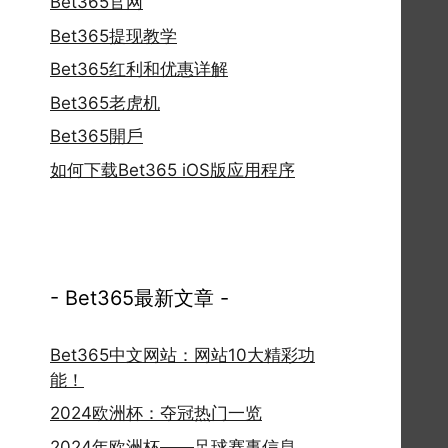
Bet365官网
Bet365提现教学
Bet365红利和优惠详解
Bet365老虎机
Bet365開戶
如何下载Bet365 iOS版应用程序
- Bet365最新文章 -
Bet365中文网站：网站10大精彩功
能！
2024欧洲杯：夺冠热门一览
2024年欧洲杯——足球赛事信息