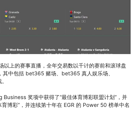
场以上的赛事直播，全年交易数以千计的赛前和滚球盘
中包括 bet365 赌场、bet365 真人娱乐场、
戏。
g Business 奖项中获得了“最佳体育博彩联盟计划”，并
育博彩”，并连续第十年在 EGR 的 Power 50 榜单中名