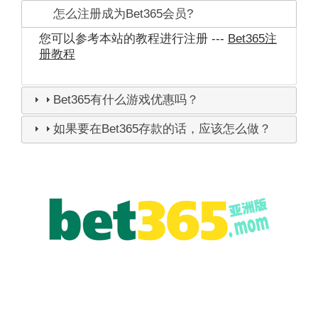
怎么注册成为Bet365会员?
您可以参考本站的教程进行注册 ---
Bet365注
册教程
Bet365有什么游戏优惠吗？
如果要在Bet365存款的话，应该怎么做？