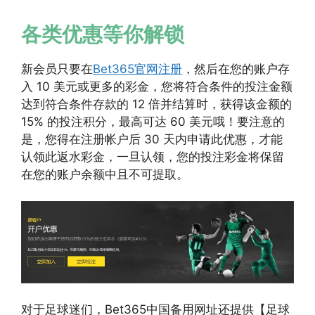
各类优惠等你解锁
新会员只要在
Bet365官网注册
，然后在您的账户存
入 10 美元或更多的彩金，您将符合条件的投注金额
达到符合条件存款的 12 倍并结算时，获得该金额的
15% 的投注积分，最高可达 60 美元哦！要注意的
是，您得在注册帐户后 30 天内申请此优惠，才能
认领此返水彩金，一旦认领，您的投注彩金将保留
在您的账户余额中且不可提取。
对于足球迷们，Bet365中国备用网址还提供【足球