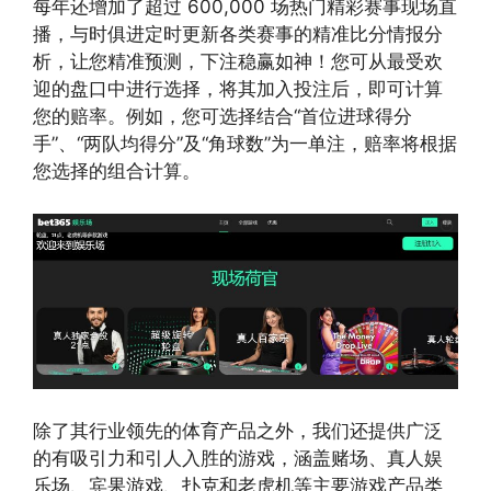
每年还增加了超过 600,000 场热门精彩赛事现场直
播，与时俱进定时更新各类赛事的精准比分情报分
析，让您精准预测，下注稳赢如神！您可从最受欢
迎的盘口中进行选择，将其加入投注后，即可计算
您的赔率。例如，您可选择结合“首位进球得分
手”、“两队均得分”及“角球数”为一单注，赔率将根据
您选择的组合计算。
除了其行业领先的体育产品之外，我们还提供广泛
的有吸引力和引人入胜的游戏，涵盖赌场、真人娱
乐场、宾果游戏、扑克和老虎机等主要游戏产品类