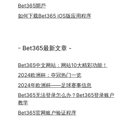
Bet365開戶
如何下载Bet365 iOS版应用程序
- Bet365最新文章 -
Bet365中文网站：网站10大精彩功能！
2024欧洲杯：夺冠热门一览
2024年欧洲杯——足球赛事信息
Bet365无法登录怎么办？Bet365登录账户
教学
Bet365官网账户验证程序