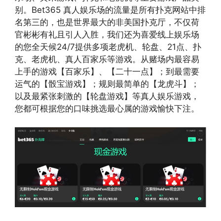
别。Bet365 真人娱乐场的流量是所有扑克网站中排
名第三的，也是世界最大的非美国扑克厅，不仅荷
官彬彬有礼且引人入胜，我们还为喜爱线上娱乐场
的您全天候24/7提供多项老虎机、轮盘、21点、扑
克、老虎机、真人百家乐等游戏。从赌场内最容易
上手的游戏【百家乐】、【二十一点】；到最需要
运气的【骰宝游戏】；规则最简单的【龙虎斗】；
以及最紧张刺激的【轮盘游戏】等真人娱乐游戏，
您都可根据您的口味挑选最心属的游戏愉快下注。