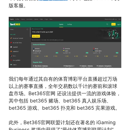
版客服。
我们每年通过其自有的体育博彩平台直播超过万场
以上的赛事直播，全年交易数以千计的赛前和滚球
盘市场。Bet365官网 还设法提供一流的游戏体验，
其中包括 bet365 赌场、bet365 真人娱乐场、
bet365 游戏、bet365 扑克和 bet365 宾果游戏。
此外，Bet365官网联盟计划还在著名的 iGaming
Business 奖项中获得了“最佳体育博彩联盟计划”，