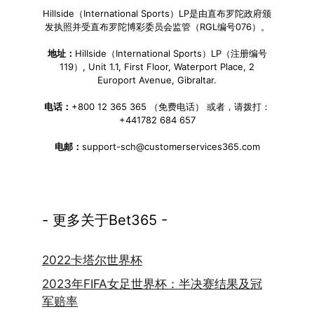
Hillside（International Sports）LP是由直布罗陀政府颁
发执照并受直布罗陀博彩委员会监管（RGL编号076）。
地址：
Hillside（International Sports）LP（注册编号
119）, Unit 1.1, First Floor, Waterport Place, 2
Europort Avenue, Gibraltar.
电话：
+800 12 365 365 （免费电话） 或者，请拨打：
+441782 684 657
电邮：
support-sch@customerservices365.com
- 更多关于Bet365 -
2022卡塔尔世界杯
2023年FIFA女足世界杯：半决赛结果及冠
军赔率