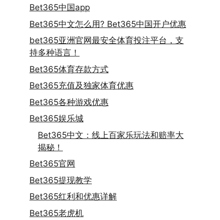
Bet365中国app
Bet365中文怎么用? Bet365中国开户优惠
bet365亚洲官网最安全体育投注平台，支
持多种语言！
Bet365体育存款方式
Bet365充值及独家体育优惠
Bet365各种游戏优惠
Bet365娱乐城
Bet365中文：线上百家乐玩法和赔率大
揭秘！
Bet365官网
Bet365提现教学
Bet365红利和优惠详解
Bet365老虎机