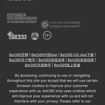
Bet365官网
|
Bet365中国App
|
Bet365 iOS App下载
|
Bet365开户教学
|
Bet365游戏选择
|
Bet365游戏优惠
|
Bet365充值教学
|
Bet365线上客服
By accessing, continuing to use or navigating
throughout this site you accept that we will use certain
browser cookies to improve your customer
experience with us. bet365 only uses cookies which
will improve your experience with us and will not
interfere with your privacy. Please refer to our