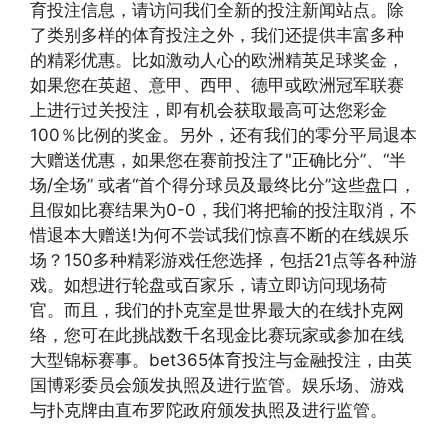
育投注信息，请访问我们全新的投注新闻站点。除
了类别多样的体育投注之外，我们还提供丰富多种
的精彩优惠。比如激动人心的欧洲精英足球奖金，
如果您在英超、意甲、西甲、德甲或欧洲冠军联赛
上进行过关投注，即有机会获取最高可达您彩金
100％比例的奖金。另外，还有我们的零分平局退本
大赠送优惠，如果您在赛前投注了"正确比分”、“半
场/全场” 或者“首个得分球员及最终比分”这些盘口，
且假如比赛结果为0-0，我们将把输的投注取消，不
惜退本大赠送!为何不尝试我们惊喜不断的在线娱乐
场？150多种精彩游戏任您选择，包括21点等各种游
戏。如想进行轮盘或百家乐，请立即访问现场荷
官。而且，我们的扑克室是世界最大的在线扑克网
络，您可在此挑战数千名现金比赛玩家或参加在线
大型锦标赛事。bet365体育投注与金融投注，由英
国博彩委员会颁发执照及进行监管。娱乐场、游戏
与扑克牌由直布罗陀政府颁发执照及进行监管。