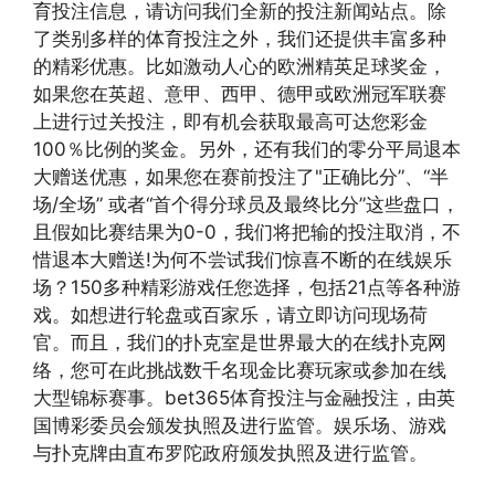
育投注信息，请访问我们全新的投注新闻站点。除
了类别多样的体育投注之外，我们还提供丰富多种
的精彩优惠。比如激动人心的欧洲精英足球奖金，
如果您在英超、意甲、西甲、德甲或欧洲冠军联赛
上进行过关投注，即有机会获取最高可达您彩金
100％比例的奖金。另外，还有我们的零分平局退本
大赠送优惠，如果您在赛前投注了"正确比分”、“半
场/全场” 或者“首个得分球员及最终比分”这些盘口，
且假如比赛结果为0-0，我们将把输的投注取消，不
惜退本大赠送!为何不尝试我们惊喜不断的在线娱乐
场？150多种精彩游戏任您选择，包括21点等各种游
戏。如想进行轮盘或百家乐，请立即访问现场荷
官。而且，我们的扑克室是世界最大的在线扑克网
络，您可在此挑战数千名现金比赛玩家或参加在线
大型锦标赛事。bet365体育投注与金融投注，由英
国博彩委员会颁发执照及进行监管。娱乐场、游戏
与扑克牌由直布罗陀政府颁发执照及进行监管。