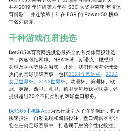
并在2019 年连续第六年在 SBC 大奖中荣获“年度体
育博彩”，并连续第十年在 EGR 的 Power 50 榜单
中名列前茅。
千种游戏任君挑选
Bet365体育官网提供您最齐全的各类体育投注选
择，内容包括网球、NBA篮球、斯诺克、橄榄球、
羽球及乒乓等体育游戏。此外，我们也涵盖全球最
热门的足球顶级赛事，包括
2024年欧洲杯
、
2023
女足世界杯
、
2022世界杯
、欧洲杯、美洲杯、欧
冠、英超、西甲、意甲、德甲等每场欧冠联赛，还
提供超过70个不同类别的滚球盘口服务。
Bet365手机版App
为该行业引入了许多创新，包括
快速投注、自动兑现和编辑投注，盘口编辑器可让
您在任何足球赛事中，打造属于您的个性化投注。