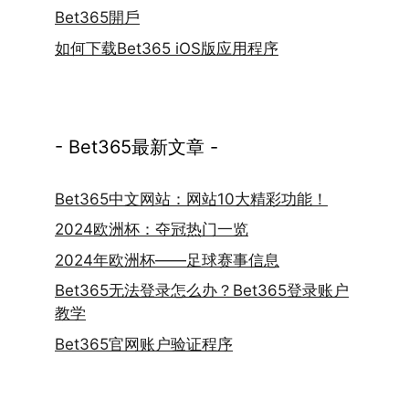
Bet365開戶
如何下载Bet365 iOS版应用程序
- Bet365最新文章 -
Bet365中文网站：网站10大精彩功能！
2024欧洲杯：夺冠热门一览
2024年欧洲杯——足球赛事信息
Bet365无法登录怎么办？Bet365登录账户
教学
Bet365官网账户验证程序