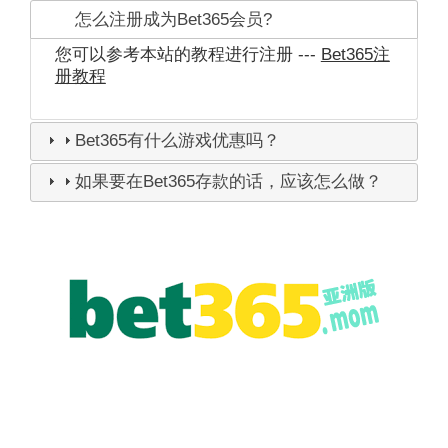
怎么注册成为Bet365会员?
您可以参考本站的教程进行注册 ---
Bet365注
册教程
Bet365有什么游戏优惠吗？
如果要在Bet365存款的话，应该怎么做？