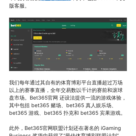
版客服。
我们每年通过其自有的体育博彩平台直播超过万场
以上的赛事直播，全年交易数以千计的赛前和滚球
盘市场。Bet365官网 还设法提供一流的游戏体验，
其中包括 bet365 赌场、bet365 真人娱乐场、
bet365 游戏、bet365 扑克和 bet365 宾果游戏。
此外，Bet365官网联盟计划还在著名的 iGaming
Business 奖项中获得了“最佳体育博彩联盟计划”，