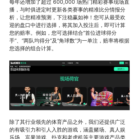
每年还增加了超过 600,000 场热门精彩赛事现场直
播，与时俱进定时更新各类赛事的精准比分情报分
析，让您精准预测，下注稳赢如神！您可从最受欢
迎的盘口中进行选择，将其加入投注后，即可计算
您的赔率。例如，您可选择结合“首位进球得分
手”、“两队均得分”及“角球数”为一单注，赔率将根据
您选择的组合计算。
除了其行业领先的体育产品之外，我们还提供广泛
的有吸引力和引人入胜的游戏，涵盖赌场、真人娱
乐场、宾果游戏、扑克和老虎机等主要游戏产品类