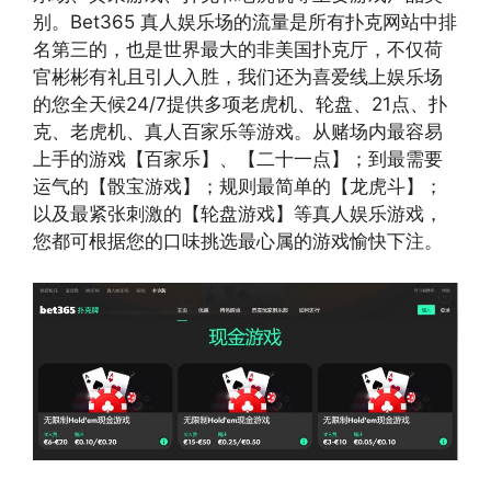
别。Bet365 真人娱乐场的流量是所有扑克网站中排
名第三的，也是世界最大的非美国扑克厅，不仅荷
官彬彬有礼且引人入胜，我们还为喜爱线上娱乐场
的您全天候24/7提供多项老虎机、轮盘、21点、扑
克、老虎机、真人百家乐等游戏。从赌场内最容易
上手的游戏【百家乐】、【二十一点】；到最需要
运气的【骰宝游戏】；规则最简单的【龙虎斗】；
以及最紧张刺激的【轮盘游戏】等真人娱乐游戏，
您都可根据您的口味挑选最心属的游戏愉快下注。