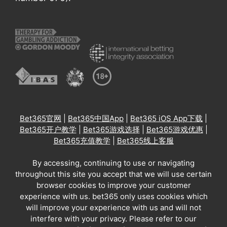
Bet365官网
|
Bet365中国App
|
Bet365 iOS App下载
|
Bet365开户教学
|
Bet365游戏选择
|
Bet365游戏优惠
|
Bet365充值教学
|
Bet365线上客服
By accessing, continuing to use or navigating
throughout this site you accept that we will use certain
browser cookies to improve your customer
experience with us. bet365 only uses cookies which
will improve your experience with us and will not
interfere with your privacy. Please refer to our