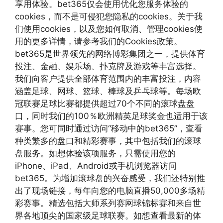
享用体验。bet365仅会使用优化您服务体验的
cookies，而不是可侵犯您隐私的cookies。关于我
们使用cookies，以及您如何取消、管理cookies使
用的更多详情，请参考我们的Cookies政策。
bet365是世界领先的网络博彩集团之一，提供体育
投注、金融、娱乐场、扑克牌及游戏等丰富选择。
我们向客户提供全部体育范围内的丰富投注，内容
涵盖足球、网球、篮球、棒球及乒乓球等。每场欧
冠联赛足球比赛都提供超过70个不同的滚球盘盘
口，同时我们的100％欧洲精英足球奖金也适用于该
赛事。您可同时通过访问“移动中的bet365”，查看
种类繁多的盘口和精彩赛事，其中包括我们的滚球
盘服务。如想体验该项服务，只需使用您的
iPhone、iPad、Android或手机浏览器访问
bet365。为增加滚球盘的兴奋感受，我们还特别推
出了现场链接，每年向您的电脑直播50,000多场精
彩赛事。精选包括大师系列赛网球锦标赛和来自世
界各地顶尖的国家级足球联赛。如想查看最新的体