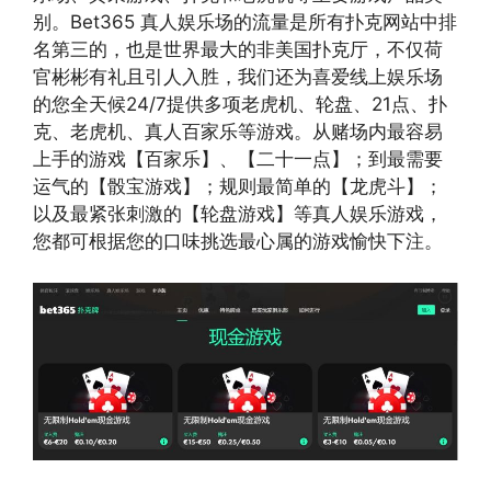
别。Bet365 真人娱乐场的流量是所有扑克网站中排
名第三的，也是世界最大的非美国扑克厅，不仅荷
官彬彬有礼且引人入胜，我们还为喜爱线上娱乐场
的您全天候24/7提供多项老虎机、轮盘、21点、扑
克、老虎机、真人百家乐等游戏。从赌场内最容易
上手的游戏【百家乐】、【二十一点】；到最需要
运气的【骰宝游戏】；规则最简单的【龙虎斗】；
以及最紧张刺激的【轮盘游戏】等真人娱乐游戏，
您都可根据您的口味挑选最心属的游戏愉快下注。