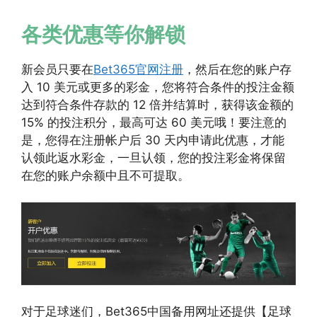
各类优惠等你解锁
新会员只要在
Bet365官网注册
，然后在您的账户存
入 10 美元或更多的彩金，您将符合条件的投注金额
达到符合条件存款的 12 倍并结算时，获得该金额的
15% 的投注积分，最高可达 60 美元哦！要注意的
是，您得在注册帐户后 30 天内申请此优惠，才能
认领此返水彩金，一旦认领，您的投注彩金将保留
在您的账户余额中且不可提取。
对于足球迷们，Bet365中国备用网址还提供【足球