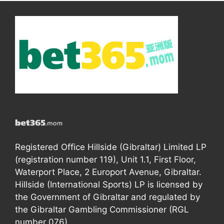
Registered Office Hillside (Gibraltar) Limited LP
(registration number 119), Unit 1.1, First Floor,
Waterport Place, 2 Europort Avenue, Gibraltar.
Hillside (International Sports) LP is licensed by
the Government of Gibraltar and regulated by
the Gibraltar Gambling Commissioner (RGL
number 076).