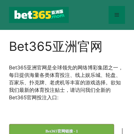
跳
至
菜
内
容
单
Bet365亚洲官网
Bet365
亚洲官网
是全球领先的网络博彩集团之一，
每日提供海量各类体育投注、线上娱乐城、轮盘、
百家乐、扑克牌、老虎机等丰富的游戏选择。欲知
我们最新的体育投注贴士，请访问我们全新的
Bet365官网投注入口:
|
Bet365官网链接 - 1