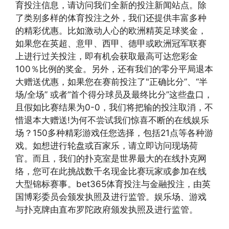
育投注信息，请访问我们全新的投注新闻站点。除
了类别多样的体育投注之外，我们还提供丰富多种
的精彩优惠。比如激动人心的欧洲精英足球奖金，
如果您在英超、意甲、西甲、德甲或欧洲冠军联赛
上进行过关投注，即有机会获取最高可达您彩金
100％比例的奖金。另外，还有我们的零分平局退本
大赠送优惠，如果您在赛前投注了"正确比分”、“半
场/全场” 或者“首个得分球员及最终比分”这些盘口，
且假如比赛结果为0-0，我们将把输的投注取消，不
惜退本大赠送!为何不尝试我们惊喜不断的在线娱乐
场？150多种精彩游戏任您选择，包括21点等各种游
戏。如想进行轮盘或百家乐，请立即访问现场荷
官。而且，我们的扑克室是世界最大的在线扑克网
络，您可在此挑战数千名现金比赛玩家或参加在线
大型锦标赛事。bet365体育投注与金融投注，由英
国博彩委员会颁发执照及进行监管。娱乐场、游戏
与扑克牌由直布罗陀政府颁发执照及进行监管。