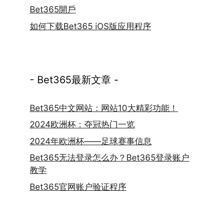
Bet365開戶
如何下载Bet365 iOS版应用程序
- Bet365最新文章 -
Bet365中文网站：网站10大精彩功能！
2024欧洲杯：夺冠热门一览
2024年欧洲杯——足球赛事信息
Bet365无法登录怎么办？Bet365登录账户
教学
Bet365官网账户验证程序