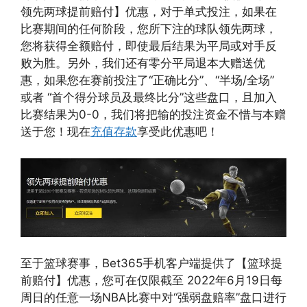
领先两球提前赔付】优惠，对于单式投注，如果在
比赛期间的任何阶段，您所下注的球队领先两球，
您将获得全额赔付，即使最后结果为平局或对手反
败为胜。另外，我们还有零分平局退本大赠送优
惠，如果您在赛前投注了“正确比分”、“半场/全场”
或者 “首个得分球员及最终比分”这些盘口，且加入
比赛结果为0-0，我们将把输的投注资金不惜与本赠
送于您！现在
充值存款
享受此优惠吧！
至于篮球赛事，Bet365手机客户端提供了【篮球提
前赔付】优惠，您可在仅限截至 2022年6月19日每
周日的任意一场NBA比赛中对“强弱盘赔率”盘口进行