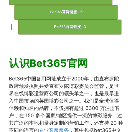
Bet365官网链接 - 2
|
Bet365官网链接 - 3
认识Bet365官网
Bet365中国备用网址成立于2000年，由直布罗陀
政府颁发执照并受直布罗陀博彩委员会监管，是世
界在线博彩运营商公司的领头羊之一，也是最早进
入中国市场的英国博彩公司之一。我们是全球值得
信赖和知名的品牌，不仅拥有超过 6300 万注册客
户，在 150 多个国家/地区提供一流的博彩服务，过
其广泛的本地和量身定制的营销工作，还支持 20 种
不同的语言的
专业客服服务
，其中包括bet365中文