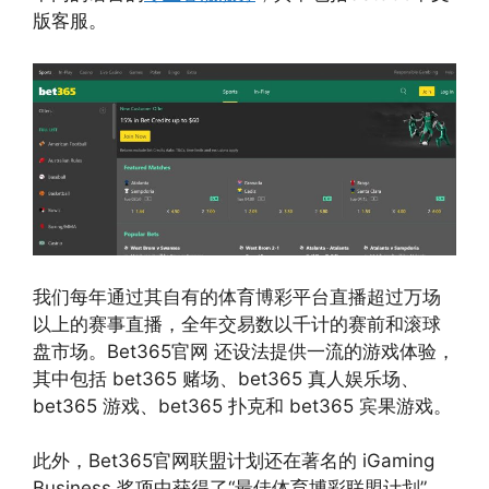
版客服。
我们每年通过其自有的体育博彩平台直播超过万场
以上的赛事直播，全年交易数以千计的赛前和滚球
盘市场。Bet365官网 还设法提供一流的游戏体验，
其中包括 bet365 赌场、bet365 真人娱乐场、
bet365 游戏、bet365 扑克和 bet365 宾果游戏。
此外，Bet365官网联盟计划还在著名的 iGaming
Business 奖项中获得了“最佳体育博彩联盟计划”，