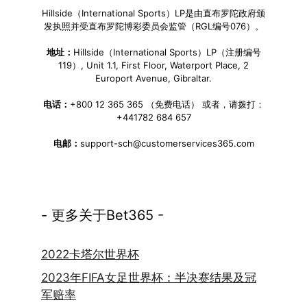
Hillside（International Sports）LP是由直布罗陀政府颁
发执照并受直布罗陀博彩委员会监管（RGL编号076）。
地址：
Hillside（International Sports）LP（注册编号
119）, Unit 1.1, First Floor, Waterport Place, 2
Europort Avenue, Gibraltar.
电话：
+800 12 365 365 （免费电话） 或者，请拨打：
+441782 684 657
电邮：
support-sch@customerservices365.com
- 更多关于Bet365 -
2022卡塔尔世界杯
2023年FIFA女足世界杯：半决赛结果及冠
军赔率