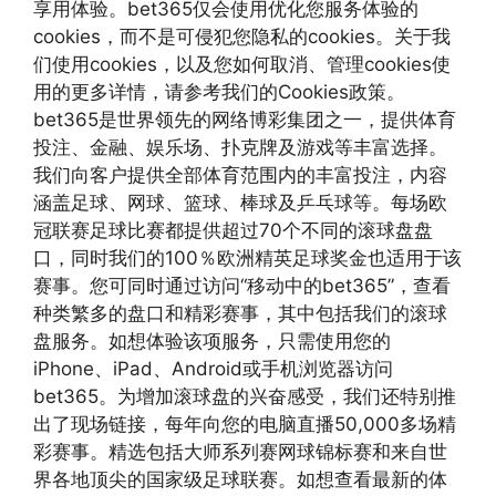
享用体验。bet365仅会使用优化您服务体验的
cookies，而不是可侵犯您隐私的cookies。关于我
们使用cookies，以及您如何取消、管理cookies使
用的更多详情，请参考我们的Cookies政策。
bet365是世界领先的网络博彩集团之一，提供体育
投注、金融、娱乐场、扑克牌及游戏等丰富选择。
我们向客户提供全部体育范围内的丰富投注，内容
涵盖足球、网球、篮球、棒球及乒乓球等。每场欧
冠联赛足球比赛都提供超过70个不同的滚球盘盘
口，同时我们的100％欧洲精英足球奖金也适用于该
赛事。您可同时通过访问“移动中的bet365”，查看
种类繁多的盘口和精彩赛事，其中包括我们的滚球
盘服务。如想体验该项服务，只需使用您的
iPhone、iPad、Android或手机浏览器访问
bet365。为增加滚球盘的兴奋感受，我们还特别推
出了现场链接，每年向您的电脑直播50,000多场精
彩赛事。精选包括大师系列赛网球锦标赛和来自世
界各地顶尖的国家级足球联赛。如想查看最新的体