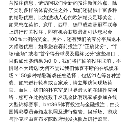
育投注信息，请访问我们全新的投注新闻站点。除
了类别多样的体育投注之外，我们还提供丰富多种
的精彩优惠。比如激动人心的欧洲精英足球奖金，
如果您在英超、意甲、西甲、德甲或欧洲冠军联赛
上进行过关投注，即有机会获取最高可达您彩金
100％比例的奖金。另外，还有我们的零分平局退本
大赠送优惠，如果您在赛前投注了"正确比分”、“半
场/全场” 或者“首个得分球员及最终比分”这些盘口，
且假如比赛结果为0-0，我们将把输的投注取消，不
惜退本大赠送!为何不尝试我们惊喜不断的在线娱乐
场？150多种精彩游戏任您选择，包括21点等各种游
戏。如想进行轮盘或百家乐，请立即访问现场荷
官。而且，我们的扑克室是世界最大的在线扑克网
络，您可在此挑战数千名现金比赛玩家或参加在线
大型锦标赛事。bet365体育投注与金融投注，由英
国博彩委员会颁发执照及进行监管。娱乐场、游戏
与扑克牌由直布罗陀政府颁发执照及进行监管。