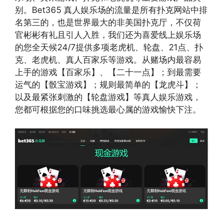
别。Bet365 真人娱乐场的流量是所有扑克网站中排
名第三的，也是世界最大的非美国扑克厅，不仅荷
官彬彬有礼且引人入胜，我们还为喜爱线上娱乐场
的您全天候24/7提供多项老虎机、轮盘、21点、扑
克、老虎机、真人百家乐等游戏。从赌场内最容易
上手的游戏【百家乐】、【二十一点】；到最需要
运气的【骰宝游戏】；规则最简单的【龙虎斗】；
以及最紧张刺激的【轮盘游戏】等真人娱乐游戏，
您都可根据您的口味挑选最心属的游戏愉快下注。