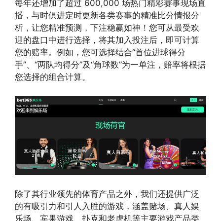
每年还增加了超过 600,000 场热门精彩赛事现场直
播，与时俱进定时更新各类赛事的精准比分情报分
析，让您精准预测，下注稳赢如神！您可从最受欢
迎的盘口中进行选择，将其加入投注后，即可计算
您的赔率。例如，您可选择结合“首位进球得分
手”、“两队均得分”及“角球数”为一单注，赔率将根据
您选择的组合计算。
除了其行业领先的体育产品之外，我们还提供广泛
的有吸引力和引人入胜的游戏，涵盖赌场、真人娱
乐场、宾果游戏、扑克和老虎机等主要游戏产品类