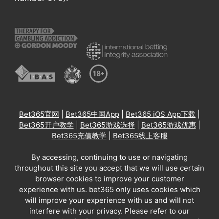
Bet365官网
|
Bet365中国App
|
Bet365 iOS App下载
|
Bet365开户教学
|
Bet365游戏选择
|
Bet365游戏优惠
|
Bet365充值教学
|
Bet365线上客服
By accessing, continuing to use or navigating
throughout this site you accept that we will use certain
browser cookies to improve your customer
experience with us. bet365 only uses cookies which
will improve your experience with us and will not
interfere with your privacy. Please refer to our