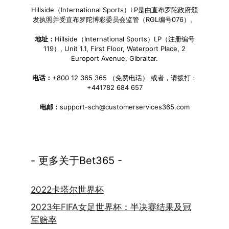
Hillside（International Sports）LP是由直布罗陀政府颁
发执照并受直布罗陀博彩委员会监管（RGL编号076）。
地址：
Hillside（International Sports）LP（注册编号
119）, Unit 1.1, First Floor, Waterport Place, 2
Europort Avenue, Gibraltar.
电话：
+800 12 365 365 （免费电话） 或者，请拨打：
+441782 684 657
电邮：
support-sch@customerservices365.com
- 更多关于Bet365 -
2022卡塔尔世界杯
2023年FIFA女足世界杯：半决赛结果及冠
军赔率