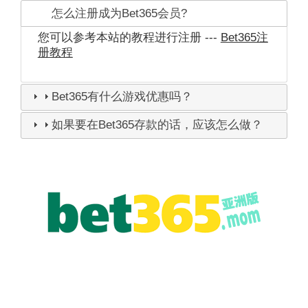
怎么注册成为Bet365会员?
您可以参考本站的教程进行注册 ---
Bet365注
册教程
Bet365有什么游戏优惠吗？
如果要在Bet365存款的话，应该怎么做？