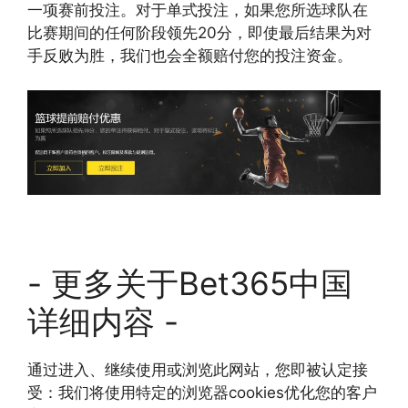
一项赛前投注。对于单式投注，如果您所选球队在
比赛期间的任何阶段领先20分，即使最后结果为对
手反败为胜，我们也会全额赔付您的投注资金。
- 更多关于Bet365中国
详细内容 -
通过进入、继续使用或浏览此网站，您即被认定接
受：我们将使用特定的浏览器cookies优化您的客户