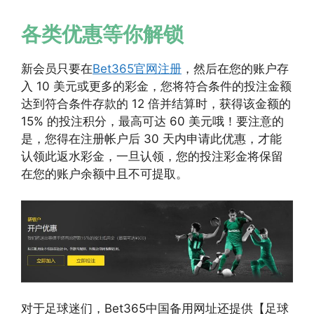
各类优惠等你解锁
新会员只要在
Bet365官网注册
，然后在您的账户存
入 10 美元或更多的彩金，您将符合条件的投注金额
达到符合条件存款的 12 倍并结算时，获得该金额的
15% 的投注积分，最高可达 60 美元哦！要注意的
是，您得在注册帐户后 30 天内申请此优惠，才能
认领此返水彩金，一旦认领，您的投注彩金将保留
在您的账户余额中且不可提取。
对于足球迷们，Bet365中国备用网址还提供【足球