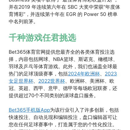
并在2019 年连续第六年在 SBC 大奖中荣获“年度体
育博彩”，并连续第十年在 EGR 的 Power 50 榜单
中名列前茅。
千种游戏任君挑选
Bet365体育官网提供您最齐全的各类体育投注选
择，内容包括网球、NBA篮球、斯诺克、橄榄球、
羽球及乒乓等体育游戏。此外，我们也涵盖全球最
热门的足球顶级赛事，包括
2024年欧洲杯
、
2023
女足世界杯
、
2022世界杯
、欧洲杯、美洲杯、欧
冠、英超、西甲、意甲、德甲等每场欧冠联赛，还
提供超过70个不同类别的滚球盘口服务。
Bet365手机版App
为该行业引入了许多创新，包括
快速投注、自动兑现和编辑投注，盘口编辑器可让
您在任何足球赛事中，打造属于您的个性化投注。