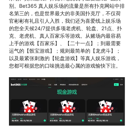
别。Bet365 真人娱乐场的流量是所有扑克网站中排
名第三的，也是世界最大的非美国扑克厅，不仅荷
官彬彬有礼且引人入胜，我们还为喜爱线上娱乐场
的您全天候24/7提供多项老虎机、轮盘、21点、扑
克、老虎机、真人百家乐等游戏。从赌场内最容易
上手的游戏【百家乐】、【二十一点】；到最需要
运气的【骰宝游戏】；规则最简单的【龙虎斗】；
以及最紧张刺激的【轮盘游戏】等真人娱乐游戏，
您都可根据您的口味挑选最心属的游戏愉快下注。