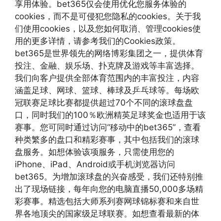
享用体验。bet365仅会使用优化您服务体验的
cookies，而不是可侵犯您隐私的cookies。关于我
们使用cookies，以及您如何取消、管理cookies使
用的更多详情，请参考我们的Cookies政策。
bet365是世界领先的网络博彩集团之一，提供体育
投注、金融、娱乐场、扑克牌及游戏等丰富选择。
我们向客户提供全部体育范围内的丰富投注，内容
涵盖足球、网球、篮球、棒球及乒乓球等。每场欧
冠联赛足球比赛都提供超过70个不同的滚球盘盘
口，同时我们的100％欧洲精英足球奖金也适用于该
赛事。您可同时通过访问“移动中的bet365”，查看
种类繁多的盘口和精彩赛事，其中包括我们的滚球
盘服务。如想体验该项服务，只需使用您的
iPhone、iPad、Android或手机浏览器访问
bet365。为增加滚球盘的兴奋感受，我们还特别推
出了现场链接，每年向您的电脑直播50,000多场精
彩赛事。精选包括大师系列赛网球锦标赛和来自世
界各地顶尖的国家级足球联赛。如想查看最新的体