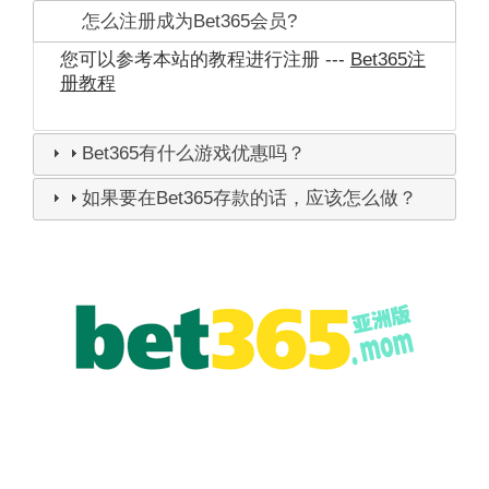
怎么注册成为Bet365会员?
您可以参考本站的教程进行注册 ---
Bet365注
册教程
Bet365有什么游戏优惠吗？
如果要在Bet365存款的话，应该怎么做？