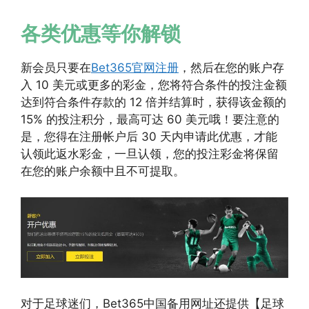
各类优惠等你解锁
新会员只要在
Bet365官网注册
，然后在您的账户存
入 10 美元或更多的彩金，您将符合条件的投注金额
达到符合条件存款的 12 倍并结算时，获得该金额的
15% 的投注积分，最高可达 60 美元哦！要注意的
是，您得在注册帐户后 30 天内申请此优惠，才能
认领此返水彩金，一旦认领，您的投注彩金将保留
在您的账户余额中且不可提取。
对于足球迷们，Bet365中国备用网址还提供【足球