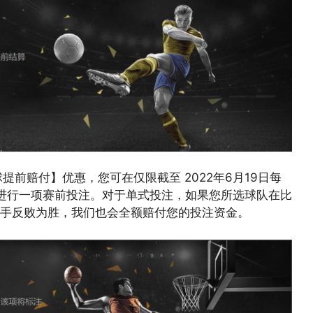
提前赔付】优惠，您可在仅限截至 2022年6月19日每
口进行一项赛前投注。对于单式投注，如果您所选球队在比
对手反败为胜，我们也会全额赔付您的投注资金。