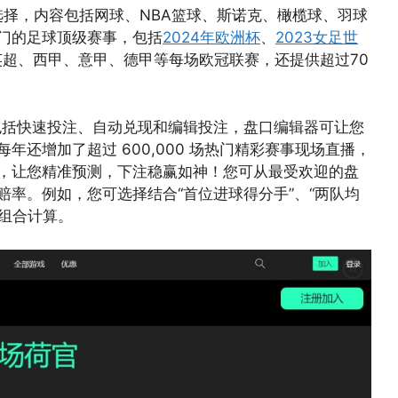
注选择，内容包括网球、NBA篮球、斯诺克、橄榄球、羽球
门的足球顶级赛事，包括
2024年欧洲杯
、
2023女足世
超、西甲、意甲、德甲等每场欧冠联赛，还提供超过70
包括快速投注、自动兑现和编辑投注，盘口编辑器可让您
还增加了超过 600,000 场热门精彩赛事现场直播，
，让您精准预测，下注稳赢如神！您可从最受欢迎的盘
率。例如，您可选择结合“首位进球得分手”、“两队均
的组合计算。