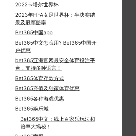
2022卡塔尔世界杯
2023年FIFA女足世界杯：半决赛结
果及冠军赔率
Bet365中国app
Bet365中文怎么用? Bet365中国开
户优惠
bet365亚洲官网最安全体育投注平
台，支持多种语言！
Bet365体育存款方式
Bet365充值及独家体育优惠
Bet365各种游戏优惠
Bet365娱乐城
Bet365中文：线上百家乐玩法和
赔率大揭秘！