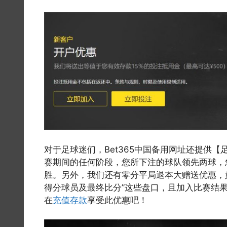
对于足球迷们，Bet365中国备用网址还提供
赛期间的任何阶段，您所下注的球队领先两球，
胜。另外，我们还有零分平局退本大赠送优惠，如果
得分球员及最终比分”这些盘口，且加入比赛结果
在
充值存款
享受此优惠吧！