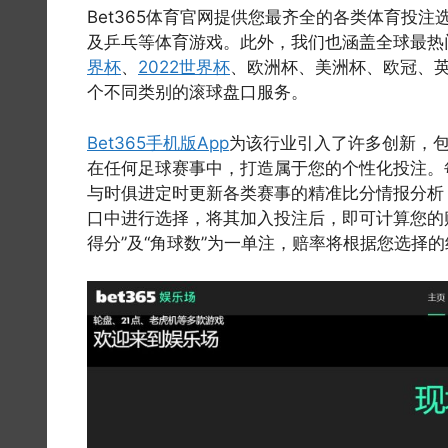
Bet365体育官网提供您最齐全的各类体育投
及乒乓等体育游戏。此外，我们也涵盖全球最热
界杯
、
2022世界杯
、欧洲杯、美洲杯、欧冠、英
个不同类别的滚球盘口服务。
Bet365手机版App
为该行业引入了许多创新，
在任何足球赛事中，打造属于您的个性化投注。每年
与时俱进定时更新各类赛事的精准比分情报分析
口中进行选择，将其加入投注后，即可计算您的赔
得分”及“角球数”为一单注，赔率将根据您选择