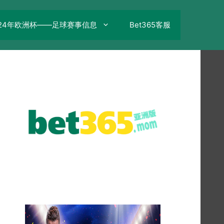
024年欧洲杯——足球赛事信息
Bet365客服