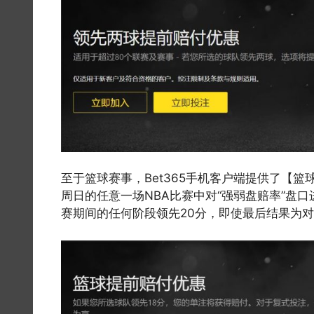
至于篮球赛事，Bet365手机客户端提供了【篮球
周日的任意一场NBA比赛中对“强弱盘赔率”盘
赛期间的任何阶段领先20分，即使最后结果为