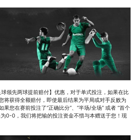
【足球领先两球提前赔付】优惠，对于单式投注，如果在比
您将获得全额赔付，即使最后结果为平局或对手反败为
您在赛前投注了“正确比分”、“半场/全场” 或者 “首个
为0-0，我们将把输的投注资金不惜与本赠送于您！现