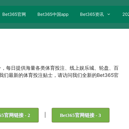
Bet365官网
Bet365中国app
Bet365资讯
2
一，每日提供海量各类体育投注、线上娱乐城、轮盘、百
们最新的体育投注贴士，请访问我们全新的Bet365官
|
365官网链接 - 2
Bet365官网链接 - 3