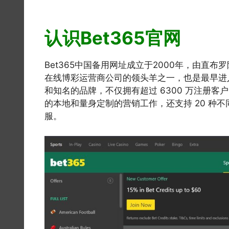
认识Bet365官网
Bet365中国备用网址成立于2000年，由直
在线博彩运营商公司的领头羊之一，也是最早进
和知名的品牌，不仅拥有超过 6300 万注册客户
的本地和量身定制的营销工作，还支持 20 种不
服。