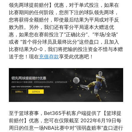
领先两球提前赔付】优惠，对于单式投注，如果在
比赛期间的任何阶段，您所下注的球队领先两球，
您将获得全额赔付，即使最后结果为平局或对手反
败为胜。另外，我们还有零分平局退本大赠送优
惠，如果您在赛前投注了“正确比分”、“半场/全场”
或者 “首个得分球员及最终比分”这些盘口，且加入
比赛结果为0-0，我们将把输的投注资金不惜与本赠
送于您！现在
充值存款
享受此优惠吧！
至于篮球赛事，Bet365手机客户端提供了【篮球提
前赔付】优惠，您可在仅限截至 2022年6月19日每
周日的任意一场NBA比赛中对“强弱盘赔率”盘口进行