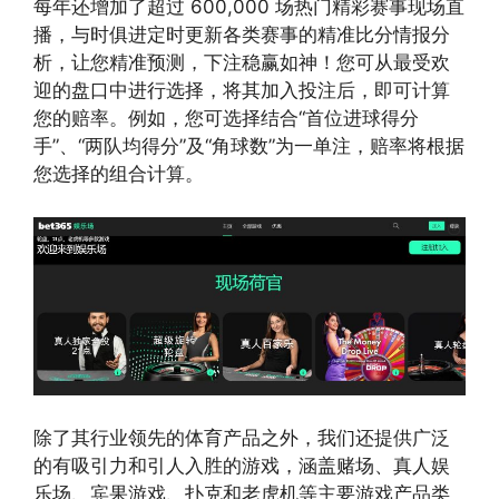
每年还增加了超过 600,000 场热门精彩赛事现场直
播，与时俱进定时更新各类赛事的精准比分情报分
析，让您精准预测，下注稳赢如神！您可从最受欢
迎的盘口中进行选择，将其加入投注后，即可计算
您的赔率。例如，您可选择结合“首位进球得分
手”、“两队均得分”及“角球数”为一单注，赔率将根据
您选择的组合计算。
除了其行业领先的体育产品之外，我们还提供广泛
的有吸引力和引人入胜的游戏，涵盖赌场、真人娱
乐场、宾果游戏、扑克和老虎机等主要游戏产品类