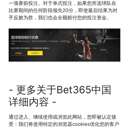
一项赛前投注。对于单式投注，如果您所选球队在
比赛期间的任何阶段领先20分，即使最后结果为对
手反败为胜，我们也会全额赔付您的投注资金。
- 更多关于Bet365中国
详细内容 -
通过进入、继续使用或浏览此网站，您即被认定接
受：我们将使用特定的浏览器cookies优化您的客户