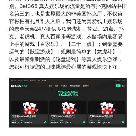
别。Bet365 真人娱乐场的流量是所有扑克网站中排
名第三的，也是世界最大的非美国扑克厅，不仅荷
官彬彬有礼且引人入胜，我们还为喜爱线上娱乐场
的您全天候24/7提供多项老虎机、轮盘、21点、扑
克、老虎机、真人百家乐等游戏。从赌场内最容易
上手的游戏【百家乐】、【二十一点】；到最需要
运气的【骰宝游戏】；规则最简单的【龙虎斗】；
以及最紧张刺激的【轮盘游戏】等真人娱乐游戏，
您都可根据您的口味挑选最心属的游戏愉快下注。