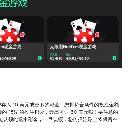
存入 10 美元或更多的彩金，您将符合条件的投注金额
的 15% 的投注积分，最高可达 60 美元哦！要注意的
才能认领此返水彩金，一旦认领，您的投注彩金将保留在