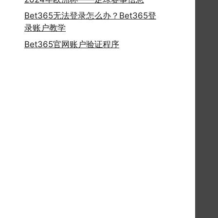
Bet365无法登录怎么办？Bet365登
录账户教学
Bet365官网账户验证程序