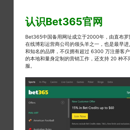
认识Bet365官网
Bet365中国备用网址成立于2000年，由直
在线博彩运营商公司的领头羊之一，也是最早进
和知名的品牌，不仅拥有超过 6300 万注册客户
的本地和量身定制的营销工作，还支持 20 种不
服。