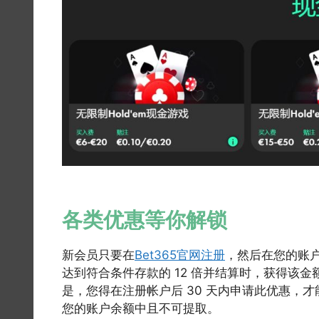
各类优惠等你解锁
新会员只要在
Bet365官网注册
，然后在您的账户
达到符合条件存款的 12 倍并结算时，获得该金额
是，您得在注册帐户后 30 天内申请此优惠，
您的账户余额中且不可提取。