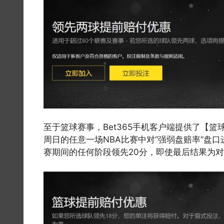
至于篮球赛事，Bet365手机客户端提供了【篮球
周日的任意一场NBA比赛中对“强弱盘赔率”盘
赛期间的任何阶段领先20分，即使最后结果为