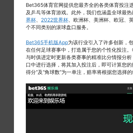
Bet365体育官网提供您最齐全的各类体育投
及乒乓等体育游戏。此外，我们也涵盖全球最热
界杯
、
2022世界杯
、欧洲杯、美洲杯、欧冠、英
个不同类别的滚球盘口服务。
Bet365手机版App
为该行业引入了许多创新，
在任何足球赛事中，打造属于您的个性化投注。每年
与时俱进定时更新各类赛事的精准比分情报分析
口中进行选择，将其加入投注后，即可计算您的赔
得分”及“角球数”为一单注，赔率将根据您选择