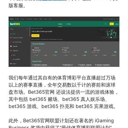
版客服。
我们每年通过其自有的体育博彩平台直播超过万场
以上的赛事直播，全年交易数以千计的赛前和滚球
盘市场。Bet365官网 还设法提供一流的游戏体验，
其中包括 bet365 赌场、bet365 真人娱乐场、
bet365 游戏、bet365 扑克和 bet365 宾果游戏。
此外，Bet365官网联盟计划还在著名的 iGaming
Business 奖项中获得了“最佳体育博彩联盟计划”，