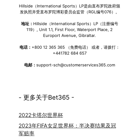
Hillside（International Sports）LP是由直布罗陀政府颁
发执照并受直布罗陀博彩委员会监管（RGL编号076）。
地址：
Hillside（International Sports）LP（注册编号
119）, Unit 1.1, First Floor, Waterport Place, 2
Europort Avenue, Gibraltar.
电话：
+800 12 365 365 （免费电话） 或者，请拨打：
+441782 684 657
电邮：
support-sch@customerservices365.com
- 更多关于Bet365 -
2022卡塔尔世界杯
2023年FIFA女足世界杯：半决赛结果及冠
军赔率