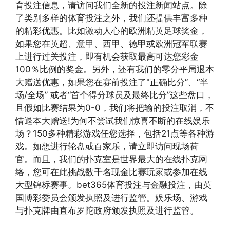
育投注信息，请访问我们全新的投注新闻站点。除
了类别多样的体育投注之外，我们还提供丰富多种
的精彩优惠。比如激动人心的欧洲精英足球奖金，
如果您在英超、意甲、西甲、德甲或欧洲冠军联赛
上进行过关投注，即有机会获取最高可达您彩金
100％比例的奖金。另外，还有我们的零分平局退本
大赠送优惠，如果您在赛前投注了"正确比分”、“半
场/全场” 或者“首个得分球员及最终比分”这些盘口，
且假如比赛结果为0-0，我们将把输的投注取消，不
惜退本大赠送!为何不尝试我们惊喜不断的在线娱乐
场？150多种精彩游戏任您选择，包括21点等各种游
戏。如想进行轮盘或百家乐，请立即访问现场荷
官。而且，我们的扑克室是世界最大的在线扑克网
络，您可在此挑战数千名现金比赛玩家或参加在线
大型锦标赛事。bet365体育投注与金融投注，由英
国博彩委员会颁发执照及进行监管。娱乐场、游戏
与扑克牌由直布罗陀政府颁发执照及进行监管。