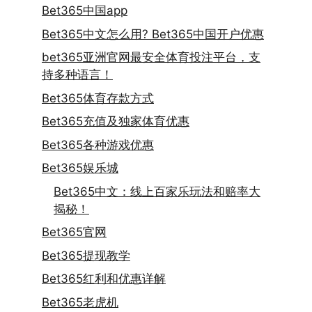
Bet365中国app
Bet365中文怎么用? Bet365中国开户优惠
bet365亚洲官网最安全体育投注平台，支
持多种语言！
Bet365体育存款方式
Bet365充值及独家体育优惠
Bet365各种游戏优惠
Bet365娱乐城
Bet365中文：线上百家乐玩法和赔率大
揭秘！
Bet365官网
Bet365提现教学
Bet365红利和优惠详解
Bet365老虎机