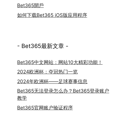
Bet365開戶
如何下载Bet365 iOS版应用程序
- Bet365最新文章 -
Bet365中文网站：网站10大精彩功能！
2024欧洲杯：夺冠热门一览
2024年欧洲杯——足球赛事信息
Bet365无法登录怎么办？Bet365登录账户
教学
Bet365官网账户验证程序