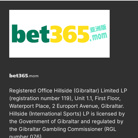
Registered Office Hillside (Gibraltar) Limited LP
(registration number 119), Unit 1.1, First Floor,
Waterport Place, 2 Europort Avenue, Gibraltar.
Hillside (International Sports) LP is licensed by
the Government of Gibraltar and regulated by
the Gibraltar Gambling Commissioner (RGL
number 076).