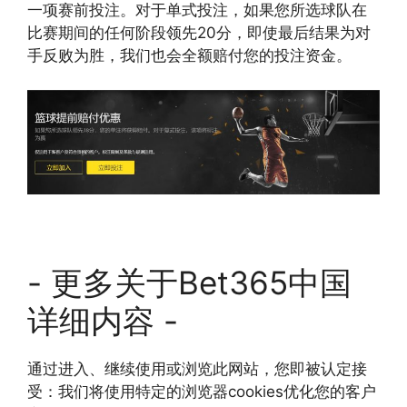
一项赛前投注。对于单式投注，如果您所选球队在
比赛期间的任何阶段领先20分，即使最后结果为对
手反败为胜，我们也会全额赔付您的投注资金。
- 更多关于Bet365中国
详细内容 -
通过进入、继续使用或浏览此网站，您即被认定接
受：我们将使用特定的浏览器cookies优化您的客户