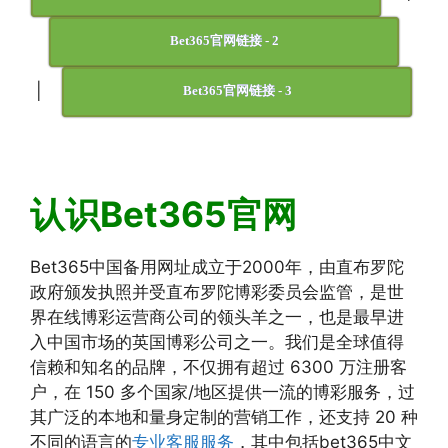
Bet365官网链接 - 2
|
Bet365官网链接 - 3
认识Bet365官网
Bet365中国备用网址成立于2000年，由直布罗陀
政府颁发执照并受直布罗陀博彩委员会监管，是世
界在线博彩运营商公司的领头羊之一，也是最早进
入中国市场的英国博彩公司之一。我们是全球值得
信赖和知名的品牌，不仅拥有超过 6300 万注册客
户，在 150 多个国家/地区提供一流的博彩服务，过
其广泛的本地和量身定制的营销工作，还支持 20 种
不同的语言的
专业客服服务
，其中包括bet365中文