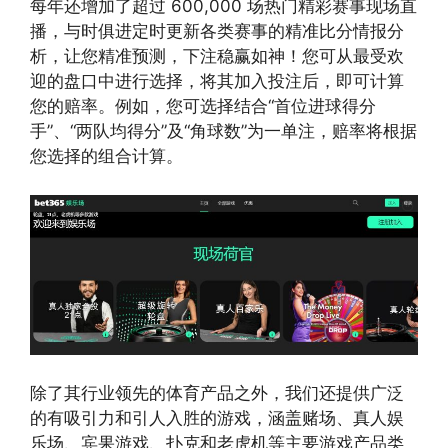
每年还增加了超过 600,000 场热门精彩赛事现场直
播，与时俱进定时更新各类赛事的精准比分情报分
析，让您精准预测，下注稳赢如神！您可从最受欢
迎的盘口中进行选择，将其加入投注后，即可计算
您的赔率。例如，您可选择结合“首位进球得分
手”、“两队均得分”及“角球数”为一单注，赔率将根据
您选择的组合计算。
除了其行业领先的体育产品之外，我们还提供广泛
的有吸引力和引人入胜的游戏，涵盖赌场、真人娱
乐场、宾果游戏、扑克和老虎机等主要游戏产品类