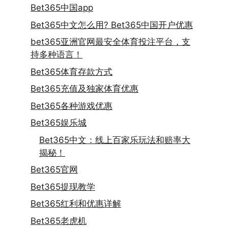
Bet365中国app
Bet365中文怎么用? Bet365中国开户优惠
bet365亚洲官网最安全体育投注平台，支
持多种语言！
Bet365体育存款方式
Bet365充值及独家体育优惠
Bet365各种游戏优惠
Bet365娱乐城
Bet365中文：线上百家乐玩法和赔率大
揭秘！
Bet365官网
Bet365提现教学
Bet365红利和优惠详解
Bet365老虎机