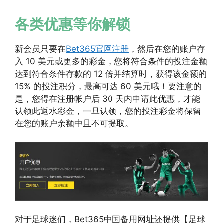
各类优惠等你解锁
新会员只要在
Bet365官网注册
，然后在您的账户存
入 10 美元或更多的彩金，您将符合条件的投注金额
达到符合条件存款的 12 倍并结算时，获得该金额的
15% 的投注积分，最高可达 60 美元哦！要注意的
是，您得在注册帐户后 30 天内申请此优惠，才能
认领此返水彩金，一旦认领，您的投注彩金将保留
在您的账户余额中且不可提取。
对于足球迷们，Bet365中国备用网址还提供【足球