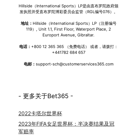
Hillside（International Sports）LP是由直布罗陀政府颁
发执照并受直布罗陀博彩委员会监管（RGL编号076）。
地址：
Hillside（International Sports）LP（注册编号
119）, Unit 1.1, First Floor, Waterport Place, 2
Europort Avenue, Gibraltar.
电话：
+800 12 365 365 （免费电话） 或者，请拨打：
+441782 684 657
电邮：
support-sch@customerservices365.com
- 更多关于Bet365 -
2022卡塔尔世界杯
2023年FIFA女足世界杯：半决赛结果及冠
军赔率