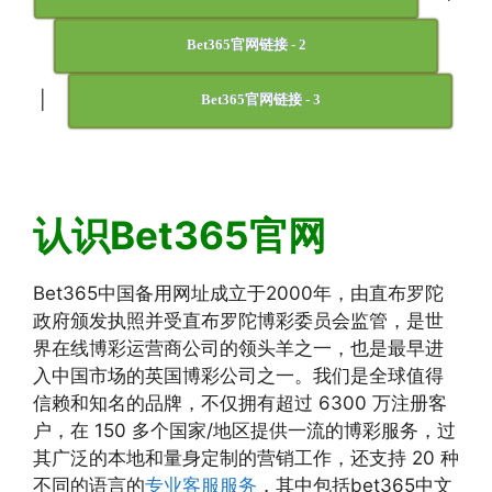
Bet365官网链接 - 2
|
Bet365官网链接 - 3
认识Bet365官网
Bet365中国备用网址成立于2000年，由直布罗陀
政府颁发执照并受直布罗陀博彩委员会监管，是世
界在线博彩运营商公司的领头羊之一，也是最早进
入中国市场的英国博彩公司之一。我们是全球值得
信赖和知名的品牌，不仅拥有超过 6300 万注册客
户，在 150 多个国家/地区提供一流的博彩服务，过
其广泛的本地和量身定制的营销工作，还支持 20 种
不同的语言的
专业客服服务
，其中包括bet365中文