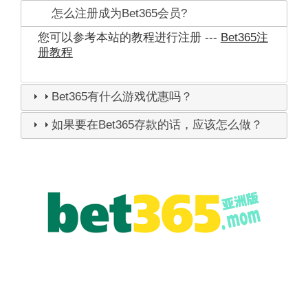
怎么注册成为Bet365会员?
您可以参考本站的教程进行注册 ---
Bet365注
册教程
Bet365有什么游戏优惠吗？
如果要在Bet365存款的话，应该怎么做？