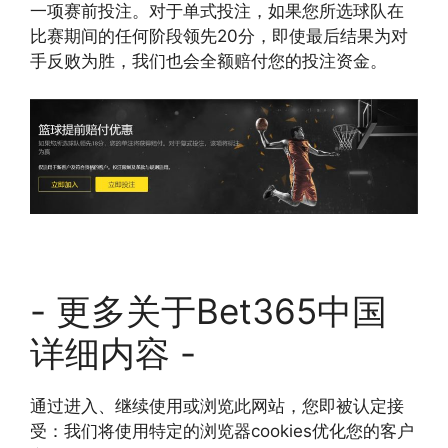
一项赛前投注。对于单式投注，如果您所选球队在
比赛期间的任何阶段领先20分，即使最后结果为对
手反败为胜，我们也会全额赔付您的投注资金。
- 更多关于Bet365中国
详细内容 -
通过进入、继续使用或浏览此网站，您即被认定接
受：我们将使用特定的浏览器cookies优化您的客户