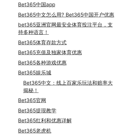
Bet365中国app
Bet365中文怎么用? Bet365中国开户优惠
bet365亚洲官网最安全体育投注平台，支
持多种语言！
Bet365体育存款方式
Bet365充值及独家体育优惠
Bet365各种游戏优惠
Bet365娱乐城
Bet365中文：线上百家乐玩法和赔率大
揭秘！
Bet365官网
Bet365提现教学
Bet365红利和优惠详解
Bet365老虎机