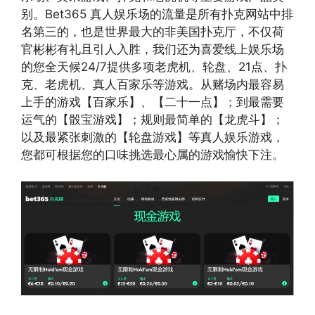
别。Bet365 真人娱乐场的流量是所有扑克网站中排
名第三的，也是世界最大的非美国扑克厅，不仅荷
官彬彬有礼且引人入胜，我们还为喜爱线上娱乐场
的您全天候24/7提供多项老虎机、轮盘、21点、扑
克、老虎机、真人百家乐等游戏。从赌场内最容易
上手的游戏【百家乐】、【二十一点】；到最需要
运气的【骰宝游戏】；规则最简单的【龙虎斗】；
以及最紧张刺激的【轮盘游戏】等真人娱乐游戏，
您都可根据您的口味挑选最心属的游戏愉快下注。