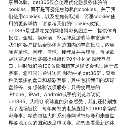
享用体验。bet365仅会使用优化您服务体验的
cookies，而不是可侵犯您隐私的cookies。关于我
们使用cookies，以及您如何取消、管理cookies使
用的更多详情，请参考我们的Cookies政策。
bet365是世界领先的网络博彩集团之一，提供体育
投注、金融、娱乐场、扑克牌及游戏等丰富选择。
我们向客户提供全部体育范围内的丰富投注，内容
涵盖足球、网球、篮球、棒球及乒乓球等。每场欧
冠联赛足球比赛都提供超过70个不同的滚球盘盘
口，同时我们的100％欧洲精英足球奖金也适用于该
赛事。您可同时通过访问“移动中的bet365”，查看
种类繁多的盘口和精彩赛事，其中包括我们的滚球
盘服务。如想体验该项服务，只需使用您的
iPhone、iPad、Android或手机浏览器访问
bet365。为增加滚球盘的兴奋感受，我们还特别推
出了现场链接，每年向您的电脑直播50,000多场精
彩赛事。精选包括大师系列赛网球锦标赛和来自世
界各地顶尖的国家级足球联赛。如想查看最新的体