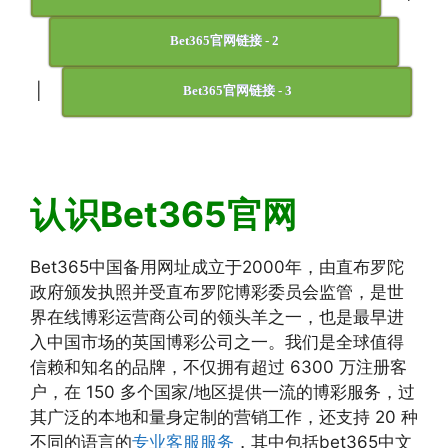
Bet365官网链接 - 2
|
Bet365官网链接 - 3
认识Bet365官网
Bet365中国备用网址成立于2000年，由直布罗陀
政府颁发执照并受直布罗陀博彩委员会监管，是世
界在线博彩运营商公司的领头羊之一，也是最早进
入中国市场的英国博彩公司之一。我们是全球值得
信赖和知名的品牌，不仅拥有超过 6300 万注册客
户，在 150 多个国家/地区提供一流的博彩服务，过
其广泛的本地和量身定制的营销工作，还支持 20 种
不同的语言的
专业客服服务
，其中包括bet365中文