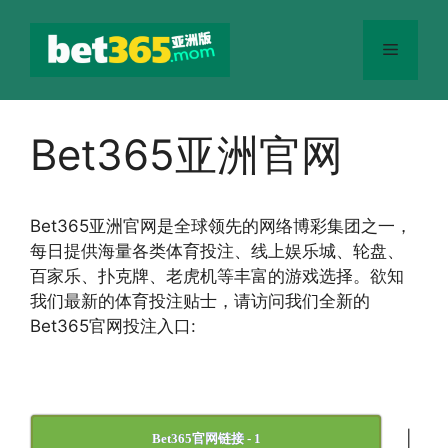
跳
至
菜
内
容
单
Bet365亚洲官网
Bet365
亚洲官网
是全球领先的网络博彩集团之一，
每日提供海量各类体育投注、线上娱乐城、轮盘、
百家乐、扑克牌、老虎机等丰富的游戏选择。欲知
我们最新的体育投注贴士，请访问我们全新的
Bet365官网投注入口:
|
Bet365官网链接 - 1