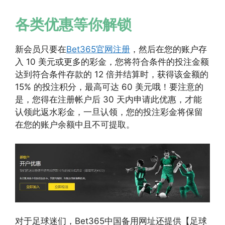
各类优惠等你解锁
新会员只要在
Bet365官网注册
，然后在您的账户存
入 10 美元或更多的彩金，您将符合条件的投注金额
达到符合条件存款的 12 倍并结算时，获得该金额的
15% 的投注积分，最高可达 60 美元哦！要注意的
是，您得在注册帐户后 30 天内申请此优惠，才能
认领此返水彩金，一旦认领，您的投注彩金将保留
在您的账户余额中且不可提取。
对于足球迷们，Bet365中国备用网址还提供【足球