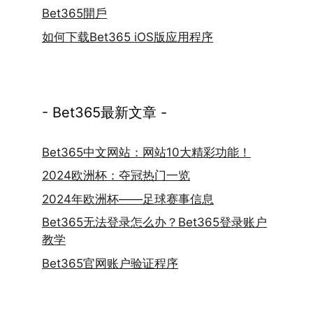
Bet365開戶
如何下载Bet365 iOS版应用程序
- Bet365最新文章 -
Bet365中文网站：网站10大精彩功能！
2024欧洲杯：夺冠热门一览
2024年欧洲杯——足球赛事信息
Bet365无法登录怎么办？Bet365登录账户
教学
Bet365官网账户验证程序