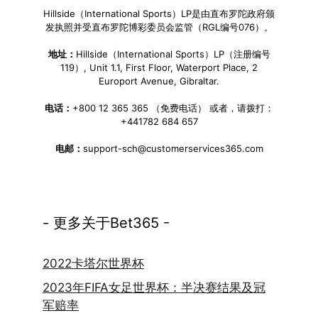
Hillside（International Sports）LP是由直布罗陀政府颁
发执照并受直布罗陀博彩委员会监管（RGL编号076）。
地址：
Hillside（International Sports）LP（注册编号
119）, Unit 1.1, First Floor, Waterport Place, 2
Europort Avenue, Gibraltar.
电话：
+800 12 365 365 （免费电话） 或者，请拨打：
+441782 684 657
电邮：
support-sch@customerservices365.com
- 更多关于Bet365 -
2022卡塔尔世界杯
2023年FIFA女足世界杯：半决赛结果及冠
军赔率