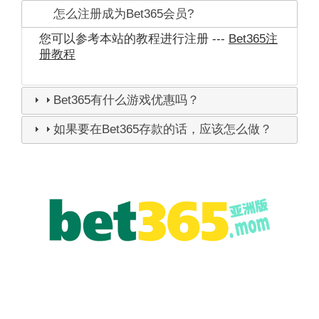
怎么注册成为Bet365会员?
您可以参考本站的教程进行注册 ---
Bet365注
册教程
Bet365有什么游戏优惠吗？
如果要在Bet365存款的话，应该怎么做？