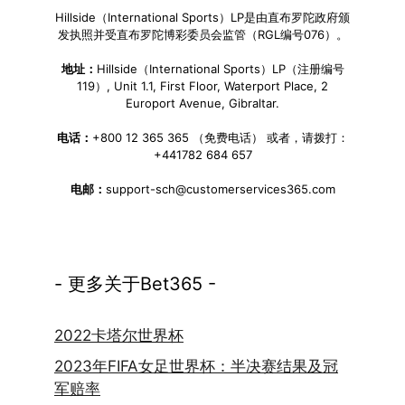
Hillside（International Sports）LP是由直布罗陀政府颁
发执照并受直布罗陀博彩委员会监管（RGL编号076）。
地址：
Hillside（International Sports）LP（注册编号
119）, Unit 1.1, First Floor, Waterport Place, 2
Europort Avenue, Gibraltar.
电话：
+800 12 365 365 （免费电话） 或者，请拨打：
+441782 684 657
电邮：
support-sch@customerservices365.com
- 更多关于Bet365 -
2022卡塔尔世界杯
2023年FIFA女足世界杯：半决赛结果及冠
军赔率