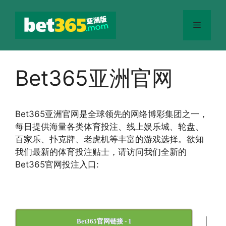
跳
至
菜
内
容
单
Bet365亚洲官网
Bet365
亚洲官网
是全球领先的网络博彩集团之一，
每日提供海量各类体育投注、线上娱乐城、轮盘、
百家乐、扑克牌、老虎机等丰富的游戏选择。欲知
我们最新的体育投注贴士，请访问我们全新的
Bet365官网投注入口:
|
Bet365官网链接 - 1