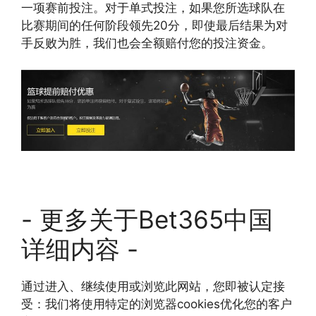
一项赛前投注。对于单式投注，如果您所选球队在
比赛期间的任何阶段领先20分，即使最后结果为对
手反败为胜，我们也会全额赔付您的投注资金。
- 更多关于Bet365中国
详细内容 -
通过进入、继续使用或浏览此网站，您即被认定接
受：我们将使用特定的浏览器cookies优化您的客户