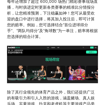
每年还增加了超过 600,000 场热门精彩赛事现场直
播，与时俱进定时更新各类赛事的精准比分情报分
析，让您精准预测，下注稳赢如神！您可从最受欢
迎的盘口中进行选择，将其加入投注后，即可计算
您的赔率。例如，您可选择结合“首位进球得分
手”、“两队均得分”及“角球数”为一单注，赔率将根据
您选择的组合计算。
除了其行业领先的体育产品之外，我们还提供广泛
的有吸引力和引人入胜的游戏，涵盖赌场、真人娱
乐场、宾果游戏、扑克和老虎机等主要游戏产品类