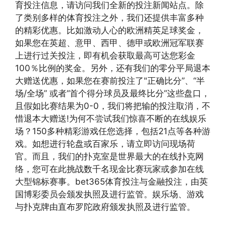
育投注信息，请访问我们全新的投注新闻站点。除
了类别多样的体育投注之外，我们还提供丰富多种
的精彩优惠。比如激动人心的欧洲精英足球奖金，
如果您在英超、意甲、西甲、德甲或欧洲冠军联赛
上进行过关投注，即有机会获取最高可达您彩金
100％比例的奖金。另外，还有我们的零分平局退本
大赠送优惠，如果您在赛前投注了"正确比分”、“半
场/全场” 或者“首个得分球员及最终比分”这些盘口，
且假如比赛结果为0-0，我们将把输的投注取消，不
惜退本大赠送!为何不尝试我们惊喜不断的在线娱乐
场？150多种精彩游戏任您选择，包括21点等各种游
戏。如想进行轮盘或百家乐，请立即访问现场荷
官。而且，我们的扑克室是世界最大的在线扑克网
络，您可在此挑战数千名现金比赛玩家或参加在线
大型锦标赛事。bet365体育投注与金融投注，由英
国博彩委员会颁发执照及进行监管。娱乐场、游戏
与扑克牌由直布罗陀政府颁发执照及进行监管。