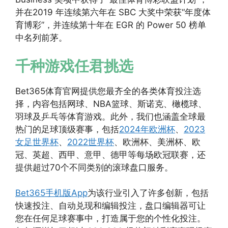
并在2019 年连续第六年在 SBC 大奖中荣获“年度体
育博彩”，并连续第十年在 EGR 的 Power 50 榜单
中名列前茅。
千种游戏任君挑选
Bet365体育官网提供您最齐全的各类体育投注选
择，内容包括网球、NBA篮球、斯诺克、橄榄球、
羽球及乒乓等体育游戏。此外，我们也涵盖全球最
热门的足球顶级赛事，包括
2024年欧洲杯
、
2023
女足世界杯
、
2022世界杯
、欧洲杯、美洲杯、欧
冠、英超、西甲、意甲、德甲等每场欧冠联赛，还
提供超过70个不同类别的滚球盘口服务。
Bet365手机版App
为该行业引入了许多创新，包括
快速投注、自动兑现和编辑投注，盘口编辑器可让
您在任何足球赛事中，打造属于您的个性化投注。