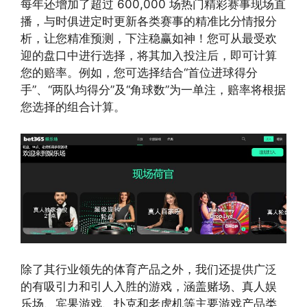
每年还增加了超过 600,000 场热门精彩赛事现场直
播，与时俱进定时更新各类赛事的精准比分情报分
析，让您精准预测，下注稳赢如神！您可从最受欢
迎的盘口中进行选择，将其加入投注后，即可计算
您的赔率。例如，您可选择结合“首位进球得分
手”、“两队均得分”及“角球数”为一单注，赔率将根据
您选择的组合计算。
除了其行业领先的体育产品之外，我们还提供广泛
的有吸引力和引人入胜的游戏，涵盖赌场、真人娱
乐场、宾果游戏、扑克和老虎机等主要游戏产品类