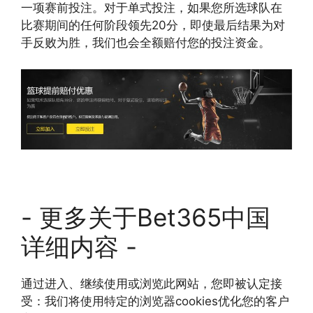
一项赛前投注。对于单式投注，如果您所选球队在
比赛期间的任何阶段领先20分，即使最后结果为对
手反败为胜，我们也会全额赔付您的投注资金。
- 更多关于Bet365中国
详细内容 -
通过进入、继续使用或浏览此网站，您即被认定接
受：我们将使用特定的浏览器cookies优化您的客户