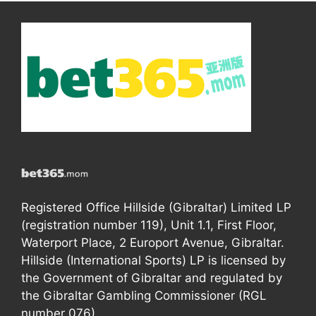
Registered Office Hillside (Gibraltar) Limited LP
(registration number 119), Unit 1.1, First Floor,
Waterport Place, 2 Europort Avenue, Gibraltar.
Hillside (International Sports) LP is licensed by
the Government of Gibraltar and regulated by
the Gibraltar Gambling Commissioner (RGL
number 076).