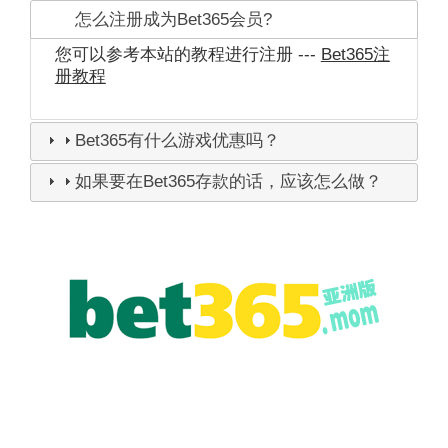
怎么注册成为Bet365会员?
您可以参考本站的教程进行注册 ---
Bet365注
册教程
Bet365有什么游戏优惠吗？
如果要在Bet365存款的话，应该怎么做？