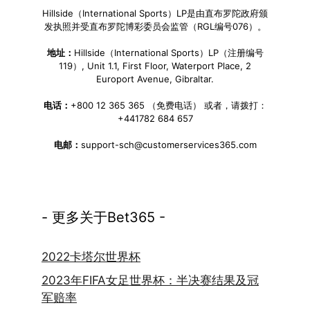
Hillside（International Sports）LP是由直布罗陀政府颁
发执照并受直布罗陀博彩委员会监管（RGL编号076）。
地址：
Hillside（International Sports）LP（注册编号
119）, Unit 1.1, First Floor, Waterport Place, 2
Europort Avenue, Gibraltar.
电话：
+800 12 365 365 （免费电话） 或者，请拨打：
+441782 684 657
电邮：
support-sch@customerservices365.com
- 更多关于Bet365 -
2022卡塔尔世界杯
2023年FIFA女足世界杯：半决赛结果及冠
军赔率