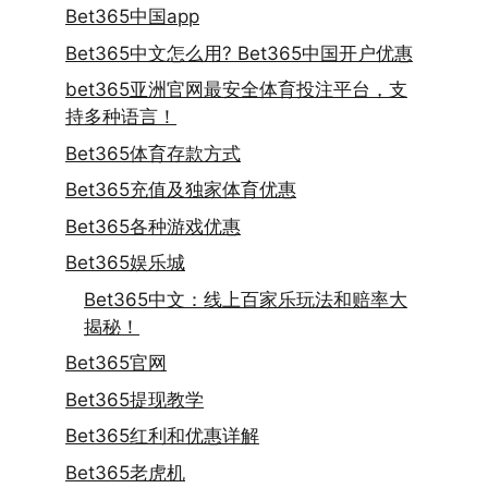
Bet365中国app
Bet365中文怎么用? Bet365中国开户优惠
bet365亚洲官网最安全体育投注平台，支
持多种语言！
Bet365体育存款方式
Bet365充值及独家体育优惠
Bet365各种游戏优惠
Bet365娱乐城
Bet365中文：线上百家乐玩法和赔率大
揭秘！
Bet365官网
Bet365提现教学
Bet365红利和优惠详解
Bet365老虎机