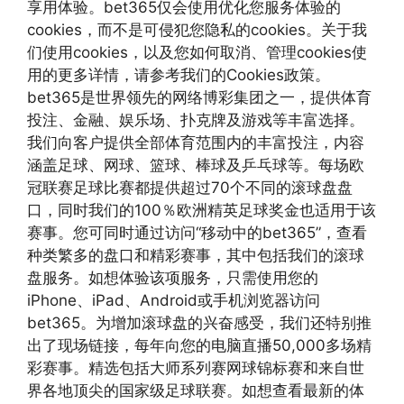
享用体验。bet365仅会使用优化您服务体验的
cookies，而不是可侵犯您隐私的cookies。关于我
们使用cookies，以及您如何取消、管理cookies使
用的更多详情，请参考我们的Cookies政策。
bet365是世界领先的网络博彩集团之一，提供体育
投注、金融、娱乐场、扑克牌及游戏等丰富选择。
我们向客户提供全部体育范围内的丰富投注，内容
涵盖足球、网球、篮球、棒球及乒乓球等。每场欧
冠联赛足球比赛都提供超过70个不同的滚球盘盘
口，同时我们的100％欧洲精英足球奖金也适用于该
赛事。您可同时通过访问“移动中的bet365”，查看
种类繁多的盘口和精彩赛事，其中包括我们的滚球
盘服务。如想体验该项服务，只需使用您的
iPhone、iPad、Android或手机浏览器访问
bet365。为增加滚球盘的兴奋感受，我们还特别推
出了现场链接，每年向您的电脑直播50,000多场精
彩赛事。精选包括大师系列赛网球锦标赛和来自世
界各地顶尖的国家级足球联赛。如想查看最新的体