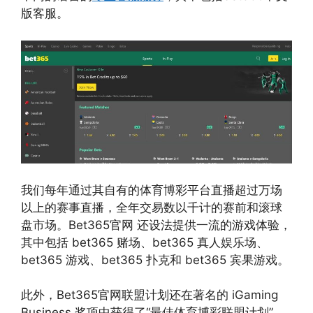
版客服。
我们每年通过其自有的体育博彩平台直播超过万场
以上的赛事直播，全年交易数以千计的赛前和滚球
盘市场。Bet365官网 还设法提供一流的游戏体验，
其中包括 bet365 赌场、bet365 真人娱乐场、
bet365 游戏、bet365 扑克和 bet365 宾果游戏。
此外，Bet365官网联盟计划还在著名的 iGaming
Business 奖项中获得了“最佳体育博彩联盟计划”，