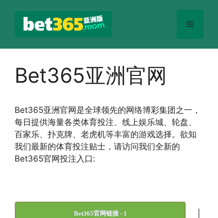
跳
至
菜
内
容
单
Bet365亚洲官网
Bet365
亚洲官网
是全球领先的网络博彩集团之一，
每日提供海量各类体育投注、线上娱乐城、轮盘、
百家乐、扑克牌、老虎机等丰富的游戏选择。欲知
我们最新的体育投注贴士，请访问我们全新的
Bet365官网投注入口:
|
Bet365官网链接 - 1