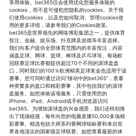
享用体验。bet365仅会使用优化您服务体验的
cookies，而不是可侵犯您隐私的cookies。关于我
们使用cookies，以及您如何取消、管理cookies使
用的更多详情，请参考我们的Cookies政策。
bet365是世界领先的网络博彩集团之一，提供体育
投注、金融、娱乐场、扑克牌及游戏等丰富选择。
我们向客户提供全部体育范围内的丰富投注，内容
涵盖足球、网球、篮球、棒球及乒乓球等。每场欧
冠联赛足球比赛都提供超过70个不同的滚球盘盘
口，同时我们的100％欧洲精英足球奖金也适用于该
赛事。您可同时通过访问“移动中的bet365”，查看
种类繁多的盘口和精彩赛事，其中包括我们的滚球
盘服务。如想体验该项服务，只需使用您的
iPhone、iPad、Android或手机浏览器访问
bet365。为增加滚球盘的兴奋感受，我们还特别推
出了现场链接，每年向您的电脑直播50,000多场精
彩赛事。精选包括大师系列赛网球锦标赛和来自世
界各地顶尖的国家级足球联赛。如想查看最新的体