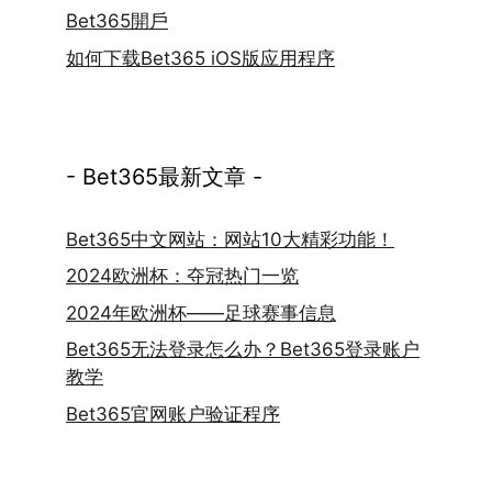
Bet365開戶
如何下载Bet365 iOS版应用程序
- Bet365最新文章 -
Bet365中文网站：网站10大精彩功能！
2024欧洲杯：夺冠热门一览
2024年欧洲杯——足球赛事信息
Bet365无法登录怎么办？Bet365登录账户
教学
Bet365官网账户验证程序