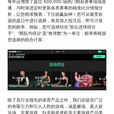
每年还增加了超过 600,000 场热门精彩赛事现场直
播，与时俱进定时更新各类赛事的精准比分情报分
析，让您精准预测，下注稳赢如神！您可从最受欢
迎的盘口中进行选择，将其加入投注后，即可计算
您的赔率。例如，您可选择结合“首位进球得分
手”、“两队均得分”及“角球数”为一单注，赔率将根据
您选择的组合计算。
除了其行业领先的体育产品之外，我们还提供广泛
的有吸引力和引人入胜的游戏，涵盖赌场、真人娱
乐场、宾果游戏、扑克和老虎机等主要游戏产品类