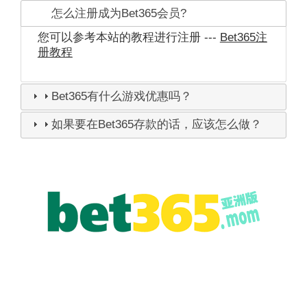
怎么注册成为Bet365会员?
您可以参考本站的教程进行注册 ---
Bet365注
册教程
Bet365有什么游戏优惠吗？
如果要在Bet365存款的话，应该怎么做？