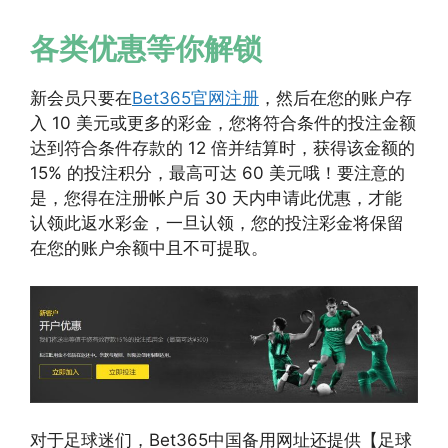
各类优惠等你解锁
新会员只要在
Bet365官网注册
，然后在您的账户存
入 10 美元或更多的彩金，您将符合条件的投注金额
达到符合条件存款的 12 倍并结算时，获得该金额的
15% 的投注积分，最高可达 60 美元哦！要注意的
是，您得在注册帐户后 30 天内申请此优惠，才能
认领此返水彩金，一旦认领，您的投注彩金将保留
在您的账户余额中且不可提取。
对于足球迷们，Bet365中国备用网址还提供【足球