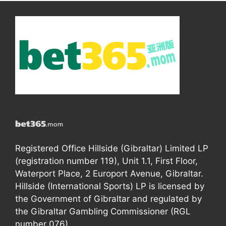
Registered Office Hillside (Gibraltar) Limited LP
(registration number 119), Unit 1.1, First Floor,
Waterport Place, 2 Europort Avenue, Gibraltar.
Hillside (International Sports) LP is licensed by
the Government of Gibraltar and regulated by
the Gibraltar Gambling Commissioner (RGL
number 076).