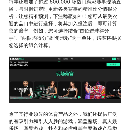
每年还增加了超过 600,000 场热门精彩赛事现场直
播，与时俱进定时更新各类赛事的精准比分情报分
析，让您精准预测，下注稳赢如神！您可从最受欢
迎的盘口中进行选择，将其加入投注后，即可计算
您的赔率。例如，您可选择结合“首位进球得分
手”、“两队均得分”及“角球数”为一单注，赔率将根据
您选择的组合计算。
除了其行业领先的体育产品之外，我们还提供广泛
的有吸引力和引人入胜的游戏，涵盖赌场、真人娱
乐场、宾果游戏、扑克和老虎机等主要游戏产品类