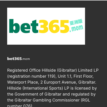
Registered Office Hillside (Gibraltar) Limited LP
(registration number 119), Unit 1.1, First Floor,
Waterport Place, 2 Europort Avenue, Gibraltar.
Hillside (International Sports) LP is licensed by
the Government of Gibraltar and regulated by
the Gibraltar Gambling Commissioner (RGL
number 076).