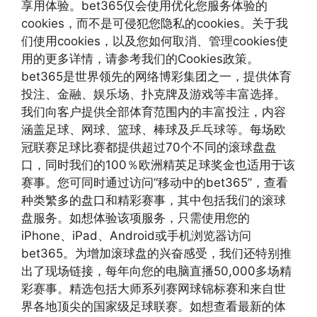
享用体验。bet365仅会使用优化您服务体验的
cookies，而不是可侵犯您隐私的cookies。关于我
们使用cookies，以及您如何取消、管理cookies使
用的更多详情，请参考我们的Cookies政策。
bet365是世界领先的网络博彩集团之一，提供体育
投注、金融、娱乐场、扑克牌及游戏等丰富选择。
我们向客户提供全部体育范围内的丰富投注，内容
涵盖足球、网球、篮球、棒球及乒乓球等。每场欧
冠联赛足球比赛都提供超过70个不同的滚球盘盘
口，同时我们的100％欧洲精英足球奖金也适用于该
赛事。您可同时通过访问“移动中的bet365”，查看
种类繁多的盘口和精彩赛事，其中包括我们的滚球
盘服务。如想体验该项服务，只需使用您的
iPhone、iPad、Android或手机浏览器访问
bet365。为增加滚球盘的兴奋感受，我们还特别推
出了现场链接，每年向您的电脑直播50,000多场精
彩赛事。精选包括大师系列赛网球锦标赛和来自世
界各地顶尖的国家级足球联赛。如想查看最新的体