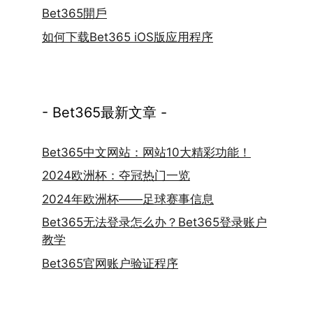
Bet365開戶
如何下载Bet365 iOS版应用程序
- Bet365最新文章 -
Bet365中文网站：网站10大精彩功能！
2024欧洲杯：夺冠热门一览
2024年欧洲杯——足球赛事信息
Bet365无法登录怎么办？Bet365登录账户
教学
Bet365官网账户验证程序