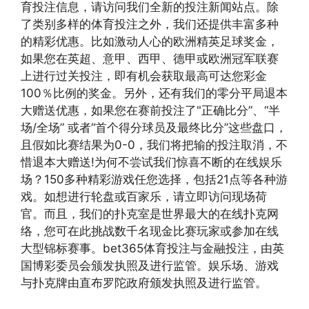
育投注信息，请访问我们全新的投注新闻站点。除
了类别多样的体育投注之外，我们还提供丰富多种
的精彩优惠。比如激动人心的欧洲精英足球奖金，
如果您在英超、意甲、西甲、德甲或欧洲冠军联赛
上进行过关投注，即有机会获取最高可达您彩金
100％比例的奖金。另外，还有我们的零分平局退本
大赠送优惠，如果您在赛前投注了"正确比分”、“半
场/全场” 或者“首个得分球员及最终比分”这些盘口，
且假如比赛结果为0-0，我们将把输的投注取消，不
惜退本大赠送!为何不尝试我们惊喜不断的在线娱乐
场？150多种精彩游戏任您选择，包括21点等各种游
戏。如想进行轮盘或百家乐，请立即访问现场荷
官。而且，我们的扑克室是世界最大的在线扑克网
络，您可在此挑战数千名现金比赛玩家或参加在线
大型锦标赛事。bet365体育投注与金融投注，由英
国博彩委员会颁发执照及进行监管。娱乐场、游戏
与扑克牌由直布罗陀政府颁发执照及进行监管。