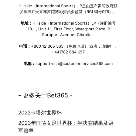
Hillside（International Sports）LP是由直布罗陀政府颁
发执照并受直布罗陀博彩委员会监管（RGL编号076）。
地址：
Hillside（International Sports）LP（注册编号
119）, Unit 1.1, First Floor, Waterport Place, 2
Europort Avenue, Gibraltar.
电话：
+800 12 365 365 （免费电话） 或者，请拨打：
+441782 684 657
电邮：
support-sch@customerservices365.com
- 更多关于Bet365 -
2022卡塔尔世界杯
2023年FIFA女足世界杯：半决赛结果及冠
军赔率