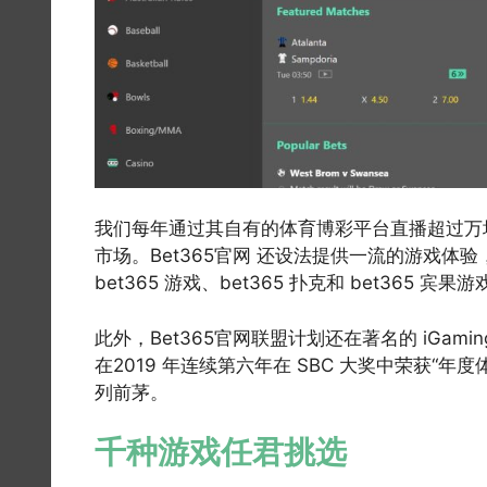
我们每年通过其自有的体育博彩平台直播超过万
市场。Bet365官网 还设法提供一流的游戏体验，其
bet365 游戏、bet365 扑克和 bet365 宾果游
此外，Bet365官网联盟计划还在著名的 iGamin
在2019 年连续第六年在 SBC 大奖中荣获“年度体
列前茅。
千种游戏任君挑选