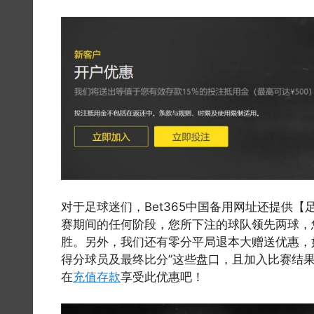
对于足球迷们，Bet365中国备用网址还提供
赛期间的任何阶段，您所下注的球队领先两球，
胜。另外，我们还有零分平局退本大赠送优惠，如果
得分球员及最终比分”这些盘口，且加入比赛结果
在
充值存款
享受此优惠吧！