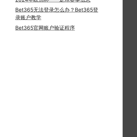
Bet365无法登录怎么办？Bet365登
录账户教学
Bet365官网账户验证程序