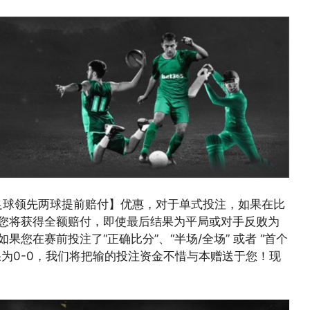
【足球领先两球提前赔付】优惠，对于单式投注，如果在比
您将获得全额赔付，即使最后结果为平局或对手反败为
您在赛前投注了“正确比分”、“半场/全场” 或者 “首个
为0-0，我们将把输的投注资金不惜与本赠送于您！现