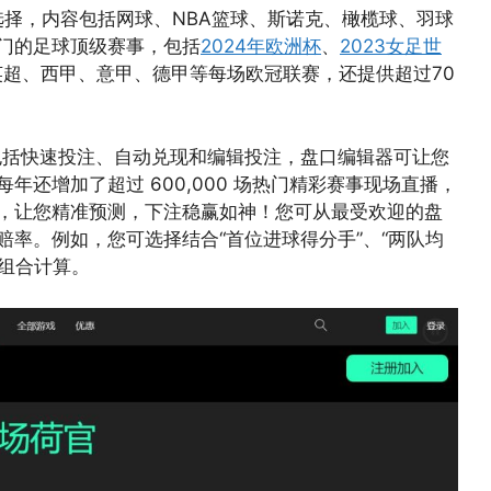
注选择，内容包括网球、NBA篮球、斯诺克、橄榄球、羽球
门的足球顶级赛事，包括
2024年欧洲杯
、
2023女足世
超、西甲、意甲、德甲等每场欧冠联赛，还提供超过70
包括快速投注、自动兑现和编辑投注，盘口编辑器可让您
还增加了超过 600,000 场热门精彩赛事现场直播，
，让您精准预测，下注稳赢如神！您可从最受欢迎的盘
率。例如，您可选择结合“首位进球得分手”、“两队均
的组合计算。