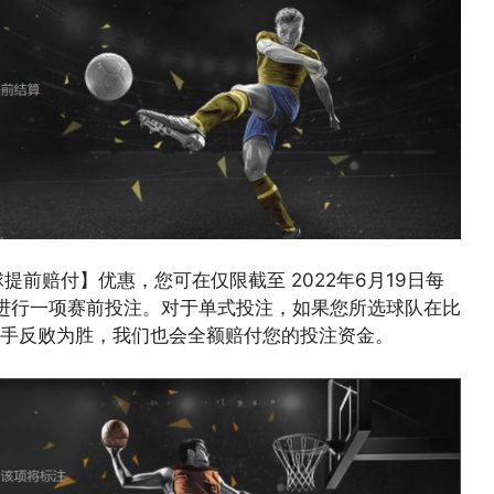
提前赔付】优惠，您可在仅限截至 2022年6月19日每
口进行一项赛前投注。对于单式投注，如果您所选球队在比
对手反败为胜，我们也会全额赔付您的投注资金。