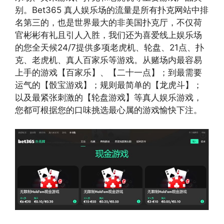
别。Bet365 真人娱乐场的流量是所有扑克网站中排
名第三的，也是世界最大的非美国扑克厅，不仅荷
官彬彬有礼且引人入胜，我们还为喜爱线上娱乐场
的您全天候24/7提供多项老虎机、轮盘、21点、扑
克、老虎机、真人百家乐等游戏。从赌场内最容易
上手的游戏【百家乐】、【二十一点】；到最需要
运气的【骰宝游戏】；规则最简单的【龙虎斗】；
以及最紧张刺激的【轮盘游戏】等真人娱乐游戏，
您都可根据您的口味挑选最心属的游戏愉快下注。