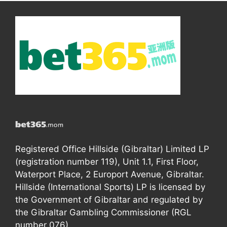
Registered Office Hillside (Gibraltar) Limited LP
(registration number 119), Unit 1.1, First Floor,
Waterport Place, 2 Europort Avenue, Gibraltar.
Hillside (International Sports) LP is licensed by
the Government of Gibraltar and regulated by
the Gibraltar Gambling Commissioner (RGL
number 076).