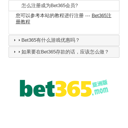
怎么注册成为Bet365会员?
您可以参考本站的教程进行注册 ---
Bet365注
册教程
Bet365有什么游戏优惠吗？
如果要在Bet365存款的话，应该怎么做？