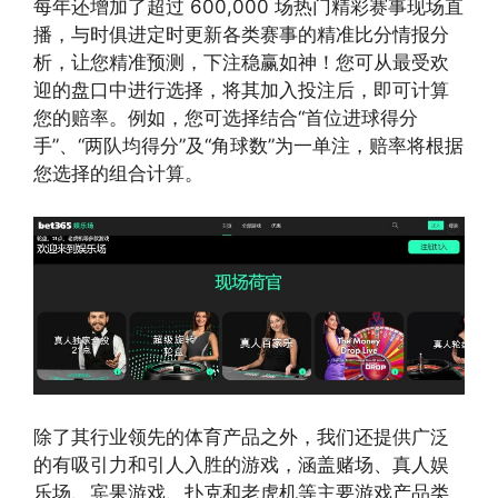
每年还增加了超过 600,000 场热门精彩赛事现场直
播，与时俱进定时更新各类赛事的精准比分情报分
析，让您精准预测，下注稳赢如神！您可从最受欢
迎的盘口中进行选择，将其加入投注后，即可计算
您的赔率。例如，您可选择结合“首位进球得分
手”、“两队均得分”及“角球数”为一单注，赔率将根据
您选择的组合计算。
除了其行业领先的体育产品之外，我们还提供广泛
的有吸引力和引人入胜的游戏，涵盖赌场、真人娱
乐场、宾果游戏、扑克和老虎机等主要游戏产品类