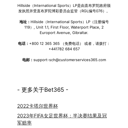
Hillside（International Sports）LP是由直布罗陀政府颁
发执照并受直布罗陀博彩委员会监管（RGL编号076）。
地址：
Hillside（International Sports）LP（注册编号
119）, Unit 1.1, First Floor, Waterport Place, 2
Europort Avenue, Gibraltar.
电话：
+800 12 365 365 （免费电话） 或者，请拨打：
+441782 684 657
电邮：
support-sch@customerservices365.com
- 更多关于Bet365 -
2022卡塔尔世界杯
2023年FIFA女足世界杯：半决赛结果及冠
军赔率