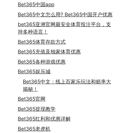
Bet365中国app
Bet365中文怎么用? Bet365中国开户优惠
bet365亚洲官网最安全体育投注平台，支
持多种语言！
Bet365体育存款方式
Bet365充值及独家体育优惠
Bet365各种游戏优惠
Bet365娱乐城
Bet365中文：线上百家乐玩法和赔率大
揭秘！
Bet365官网
Bet365提现教学
Bet365红利和优惠详解
Bet365老虎机