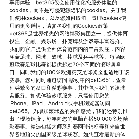
享用体验。bet365仅会使用优化您服务体验的
cookies，而不是可侵犯您隐私的cookies。关于我
们使用cookies，以及您如何取消、管理cookies使
用的更多详情，请参考我们的Cookies政策。
bet365是世界领先的网络博彩集团之一，提供体育
投注、金融、娱乐场、扑克牌及游戏等丰富选择。
我们向客户提供全部体育范围内的丰富投注，内容
涵盖足球、网球、篮球、棒球及乒乓球等。每场欧
冠联赛足球比赛都提供超过70个不同的滚球盘盘
口，同时我们的100％欧洲精英足球奖金也适用于该
赛事。您可同时通过访问“移动中的bet365”，查看
种类繁多的盘口和精彩赛事，其中包括我们的滚球
盘服务。如想体验该项服务，只需使用您的
iPhone、iPad、Android或手机浏览器访问
bet365。为增加滚球盘的兴奋感受，我们还特别推
出了现场链接，每年向您的电脑直播50,000多场精
彩赛事。精选包括大师系列赛网球锦标赛和来自世
界各地顶尖的国家级足球联赛。如想查看最新的体