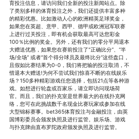
育投注信息，请访问我们全新的投注新闻站点。除
了类别多样的体育投注之外，我们还提供丰富多种
的精彩优惠。比如激动人心的欧洲精英足球奖金，
如果您在英超、意甲、西甲、德甲或欧洲冠军联赛
上进行过关投注，即有机会获取最高可达您彩金
100％比例的奖金。另外，还有我们的零分平局退本
大赠送优惠，如果您在赛前投注了"正确比分”、“半
场/全场” 或者“首个得分球员及最终比分”这些盘口，
且假如比赛结果为0-0，我们将把输的投注取消，不
惜退本大赠送!为何不尝试我们惊喜不断的在线娱乐
场？150多种精彩游戏任您选择，包括21点等各种游
戏。如想进行轮盘或百家乐，请立即访问现场荷
官。而且，我们的扑克室是世界最大的在线扑克网
络，您可在此挑战数千名现金比赛玩家或参加在线
大型锦标赛事。bet365体育投注与金融投注，由英
国博彩委员会颁发执照及进行监管。娱乐场、游戏
与扑克牌由直布罗陀政府颁发执照及进行监管。