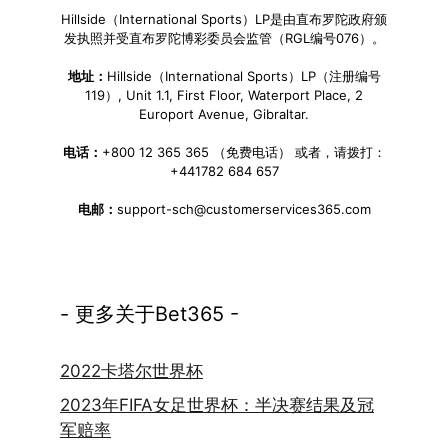
Hillside（International Sports）LP是由直布罗陀政府颁
发执照并受直布罗陀博彩委员会监管（RGL编号076）。
地址：
Hillside（International Sports）LP（注册编号
119）, Unit 1.1, First Floor, Waterport Place, 2
Europort Avenue, Gibraltar.
电话：
+800 12 365 365 （免费电话） 或者，请拨打：
+441782 684 657
电邮：
support-sch@customerservices365.com
- 更多关于Bet365 -
2022卡塔尔世界杯
2023年FIFA女足世界杯：半决赛结果及冠
军赔率