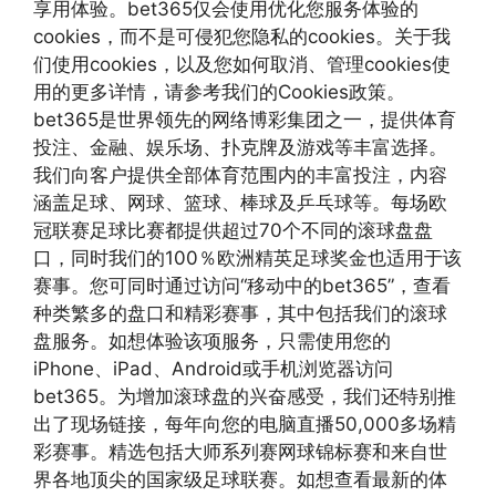
享用体验。bet365仅会使用优化您服务体验的
cookies，而不是可侵犯您隐私的cookies。关于我
们使用cookies，以及您如何取消、管理cookies使
用的更多详情，请参考我们的Cookies政策。
bet365是世界领先的网络博彩集团之一，提供体育
投注、金融、娱乐场、扑克牌及游戏等丰富选择。
我们向客户提供全部体育范围内的丰富投注，内容
涵盖足球、网球、篮球、棒球及乒乓球等。每场欧
冠联赛足球比赛都提供超过70个不同的滚球盘盘
口，同时我们的100％欧洲精英足球奖金也适用于该
赛事。您可同时通过访问“移动中的bet365”，查看
种类繁多的盘口和精彩赛事，其中包括我们的滚球
盘服务。如想体验该项服务，只需使用您的
iPhone、iPad、Android或手机浏览器访问
bet365。为增加滚球盘的兴奋感受，我们还特别推
出了现场链接，每年向您的电脑直播50,000多场精
彩赛事。精选包括大师系列赛网球锦标赛和来自世
界各地顶尖的国家级足球联赛。如想查看最新的体