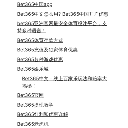
Bet365中国app
Bet365中文怎么用? Bet365中国开户优惠
bet365亚洲官网最安全体育投注平台，支
持多种语言！
Bet365体育存款方式
Bet365充值及独家体育优惠
Bet365各种游戏优惠
Bet365娱乐城
Bet365中文：线上百家乐玩法和赔率大
揭秘！
Bet365官网
Bet365提现教学
Bet365红利和优惠详解
Bet365老虎机