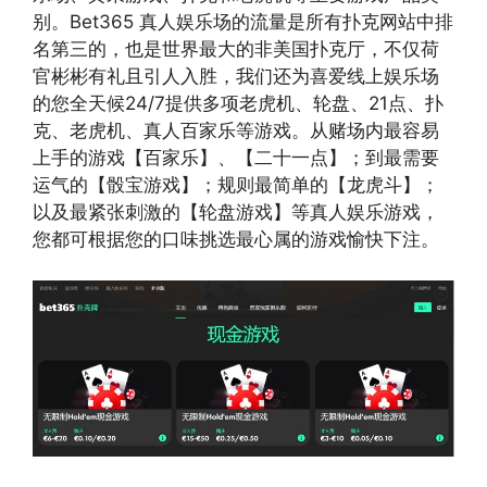
别。Bet365 真人娱乐场的流量是所有扑克网站中排
名第三的，也是世界最大的非美国扑克厅，不仅荷
官彬彬有礼且引人入胜，我们还为喜爱线上娱乐场
的您全天候24/7提供多项老虎机、轮盘、21点、扑
克、老虎机、真人百家乐等游戏。从赌场内最容易
上手的游戏【百家乐】、【二十一点】；到最需要
运气的【骰宝游戏】；规则最简单的【龙虎斗】；
以及最紧张刺激的【轮盘游戏】等真人娱乐游戏，
您都可根据您的口味挑选最心属的游戏愉快下注。