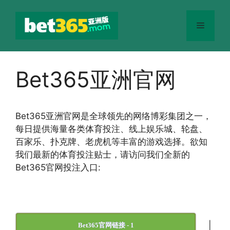
跳
至
菜
内
容
单
Bet365亚洲官网
Bet365
亚洲官网
是全球领先的网络博彩集团之一，
每日提供海量各类体育投注、线上娱乐城、轮盘、
百家乐、扑克牌、老虎机等丰富的游戏选择。欲知
我们最新的体育投注贴士，请访问我们全新的
Bet365官网投注入口:
|
Bet365官网链接 - 1