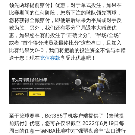
领先两球提前赔付】优惠，对于单式投注，如果在
比赛期间的任何阶段，您所下注的球队领先两球，
您将获得全额赔付，即使最后结果为平局或对手反
败为胜。另外，我们还有零分平局退本大赠送优
惠，如果您在赛前投注了“正确比分”、“半场/全场”
或者 “首个得分球员及最终比分”这些盘口，且加入
比赛结果为0-0，我们将把输的投注资金不惜与本赠
送于您！现在
充值存款
享受此优惠吧！
至于篮球赛事，Bet365手机客户端提供了【篮球提
前赔付】优惠，您可在仅限截至 2022年6月19日每
周日的任意一场NBA比赛中对“强弱盘赔率”盘口进行