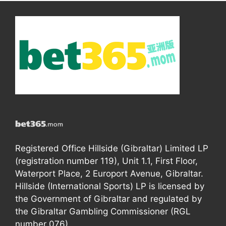
Registered Office Hillside (Gibraltar) Limited LP
(registration number 119), Unit 1.1, First Floor,
Waterport Place, 2 Europort Avenue, Gibraltar.
Hillside (International Sports) LP is licensed by
the Government of Gibraltar and regulated by
the Gibraltar Gambling Commissioner (RGL
number 076).