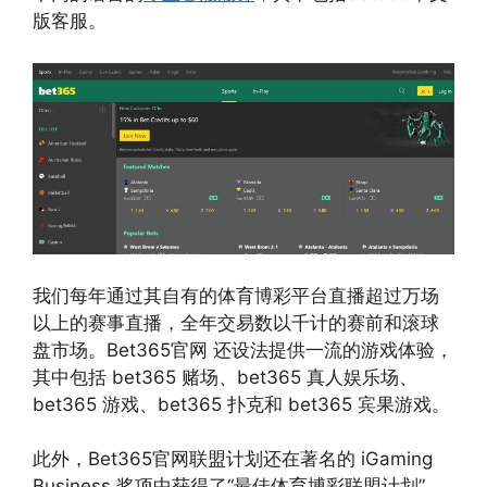
版客服。
我们每年通过其自有的体育博彩平台直播超过万场
以上的赛事直播，全年交易数以千计的赛前和滚球
盘市场。Bet365官网 还设法提供一流的游戏体验，
其中包括 bet365 赌场、bet365 真人娱乐场、
bet365 游戏、bet365 扑克和 bet365 宾果游戏。
此外，Bet365官网联盟计划还在著名的 iGaming
Business 奖项中获得了“最佳体育博彩联盟计划”，