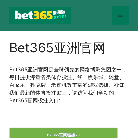
跳
至
菜
内
容
单
Bet365亚洲官网
Bet365
亚洲官网
是全球领先的网络博彩集团之一，
每日提供海量各类体育投注、线上娱乐城、轮盘、
百家乐、扑克牌、老虎机等丰富的游戏选择。欲知
我们最新的体育投注贴士，请访问我们全新的
Bet365官网投注入口:
|
Bet365官网链接 - 1