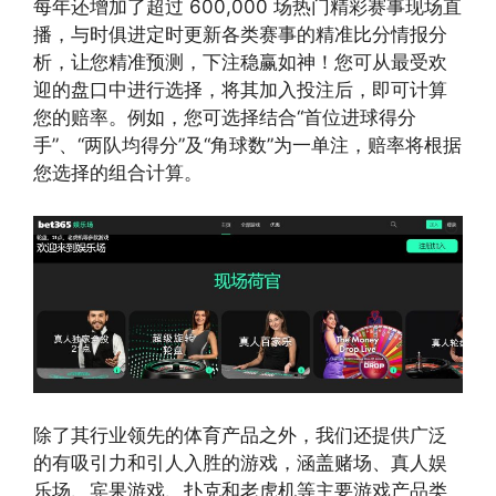
每年还增加了超过 600,000 场热门精彩赛事现场直
播，与时俱进定时更新各类赛事的精准比分情报分
析，让您精准预测，下注稳赢如神！您可从最受欢
迎的盘口中进行选择，将其加入投注后，即可计算
您的赔率。例如，您可选择结合“首位进球得分
手”、“两队均得分”及“角球数”为一单注，赔率将根据
您选择的组合计算。
除了其行业领先的体育产品之外，我们还提供广泛
的有吸引力和引人入胜的游戏，涵盖赌场、真人娱
乐场、宾果游戏、扑克和老虎机等主要游戏产品类