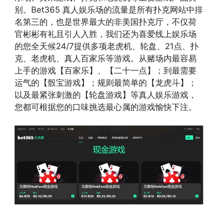
别。Bet365 真人娱乐场的流量是所有扑克网站中排
名第三的，也是世界最大的非美国扑克厅，不仅荷
官彬彬有礼且引人入胜，我们还为喜爱线上娱乐场
的您全天候24/7提供多项老虎机、轮盘、21点、扑
克、老虎机、真人百家乐等游戏。从赌场内最容易
上手的游戏【百家乐】、【二十一点】；到最需要
运气的【骰宝游戏】；规则最简单的【龙虎斗】；
以及最紧张刺激的【轮盘游戏】等真人娱乐游戏，
您都可根据您的口味挑选最心属的游戏愉快下注。