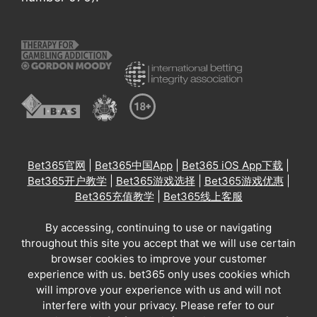
Bet365官网
|
Bet365中国App
|
Bet365 iOS App下载
|
Bet365开户教学
|
Bet365游戏选择
|
Bet365游戏优惠
|
Bet365充值教学
|
Bet365线上客服
By accessing, continuing to use or navigating
throughout this site you accept that we will use certain
browser cookies to improve your customer
experience with us. bet365 only uses cookies which
will improve your experience with us and will not
interfere with your privacy. Please refer to our