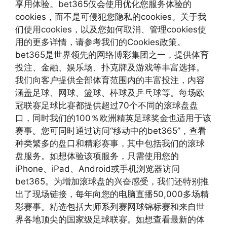
享用体验。bet365仅会使用优化您服务体验的
cookies，而不是可侵犯您隐私的cookies。关于我
们使用cookies，以及您如何取消、管理cookies使
用的更多详情，请参考我们的Cookies政策。
bet365是世界领先的网络博彩集团之一，提供体育
投注、金融、娱乐场、扑克牌及游戏等丰富选择。
我们向客户提供全部体育范围内的丰富投注，内容
涵盖足球、网球、篮球、棒球及乒乓球等。每场欧
冠联赛足球比赛都提供超过70个不同的滚球盘盘
口，同时我们的100％欧洲精英足球奖金也适用于该
赛事。您可同时通过访问“移动中的bet365”，查看
种类繁多的盘口和精彩赛事，其中包括我们的滚球
盘服务。如想体验该项服务，只需使用您的
iPhone、iPad、Android或手机浏览器访问
bet365。为增加滚球盘的兴奋感受，我们还特别推
出了现场链接，每年向您的电脑直播50,000多场精
彩赛事。精选包括大师系列赛网球锦标赛和来自世
界各地顶尖的国家级足球联赛。如想查看最新的体