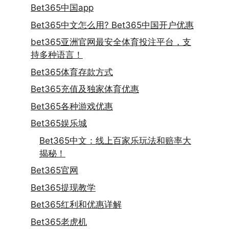
Bet365中国app
Bet365中文怎么用? Bet365中国开户优惠
bet365亚洲官网最安全体育投注平台，支
持多种语言！
Bet365体育存款方式
Bet365充值及独家体育优惠
Bet365各种游戏优惠
Bet365娱乐城
Bet365中文：线上百家乐玩法和赔率大
揭秘！
Bet365官网
Bet365提现教学
Bet365红利和优惠详解
Bet365老虎机