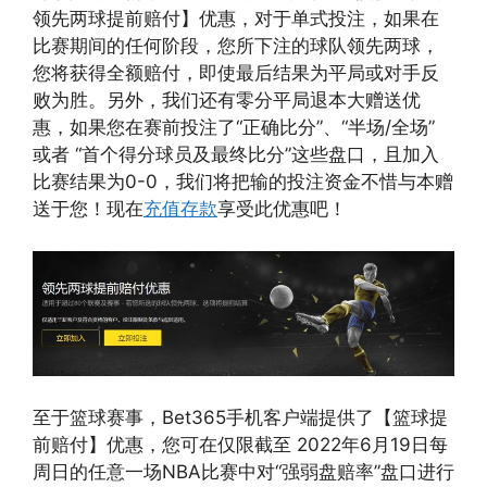
领先两球提前赔付】优惠，对于单式投注，如果在
比赛期间的任何阶段，您所下注的球队领先两球，
您将获得全额赔付，即使最后结果为平局或对手反
败为胜。另外，我们还有零分平局退本大赠送优
惠，如果您在赛前投注了“正确比分”、“半场/全场”
或者 “首个得分球员及最终比分”这些盘口，且加入
比赛结果为0-0，我们将把输的投注资金不惜与本赠
送于您！现在
充值存款
享受此优惠吧！
至于篮球赛事，Bet365手机客户端提供了【篮球提
前赔付】优惠，您可在仅限截至 2022年6月19日每
周日的任意一场NBA比赛中对“强弱盘赔率”盘口进行