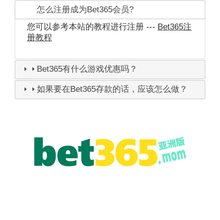
怎么注册成为Bet365会员?
您可以参考本站的教程进行注册 ---
Bet365注
册教程
Bet365有什么游戏优惠吗？
如果要在Bet365存款的话，应该怎么做？