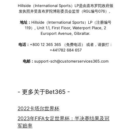
Hillside（International Sports）LP是由直布罗陀政府颁
发执照并受直布罗陀博彩委员会监管（RGL编号076）。
地址：
Hillside（International Sports）LP（注册编号
119）, Unit 1.1, First Floor, Waterport Place, 2
Europort Avenue, Gibraltar.
电话：
+800 12 365 365 （免费电话） 或者，请拨打：
+441782 684 657
电邮：
support-sch@customerservices365.com
- 更多关于Bet365 -
2022卡塔尔世界杯
2023年FIFA女足世界杯：半决赛结果及冠
军赔率