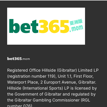
Registered Office Hillside (Gibraltar) Limited LP
(registration number 119), Unit 1.1, First Floor,
Waterport Place, 2 Europort Avenue, Gibraltar.
Hillside (International Sports) LP is licensed by
the Government of Gibraltar and regulated by
the Gibraltar Gambling Commissioner (RGL
number 076).