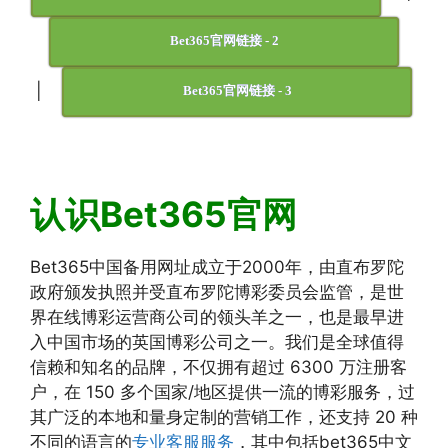
Bet365官网链接 - 2
|
Bet365官网链接 - 3
认识Bet365官网
Bet365中国备用网址成立于2000年，由直布罗陀
政府颁发执照并受直布罗陀博彩委员会监管，是世
界在线博彩运营商公司的领头羊之一，也是最早进
入中国市场的英国博彩公司之一。我们是全球值得
信赖和知名的品牌，不仅拥有超过 6300 万注册客
户，在 150 多个国家/地区提供一流的博彩服务，过
其广泛的本地和量身定制的营销工作，还支持 20 种
不同的语言的
专业客服服务
，其中包括bet365中文