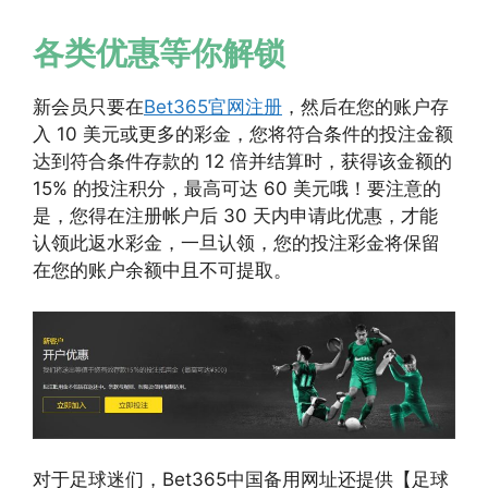
各类优惠等你解锁
新会员只要在
Bet365官网注册
，然后在您的账户存
入 10 美元或更多的彩金，您将符合条件的投注金额
达到符合条件存款的 12 倍并结算时，获得该金额的
15% 的投注积分，最高可达 60 美元哦！要注意的
是，您得在注册帐户后 30 天内申请此优惠，才能
认领此返水彩金，一旦认领，您的投注彩金将保留
在您的账户余额中且不可提取。
对于足球迷们，Bet365中国备用网址还提供【足球