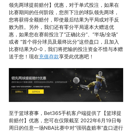
领先两球提前赔付】优惠，对于单式投注，如果在
比赛期间的任何阶段，您所下注的球队领先两球，
您将获得全额赔付，即使最后结果为平局或对手反
败为胜。另外，我们还有零分平局退本大赠送优
惠，如果您在赛前投注了“正确比分”、“半场/全场”
或者 “首个得分球员及最终比分”这些盘口，且加入
比赛结果为0-0，我们将把输的投注资金不惜与本赠
送于您！现在
充值存款
享受此优惠吧！
至于篮球赛事，Bet365手机客户端提供了【篮球提
前赔付】优惠，您可在仅限截至 2022年6月19日每
周日的任意一场NBA比赛中对“强弱盘赔率”盘口进行