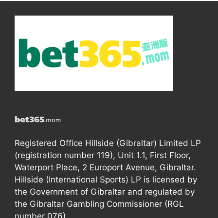
Registered Office Hillside (Gibraltar) Limited LP
(registration number 119), Unit 1.1, First Floor,
Waterport Place, 2 Europort Avenue, Gibraltar.
Hillside (International Sports) LP is licensed by
the Government of Gibraltar and regulated by
the Gibraltar Gambling Commissioner (RGL
number 076).