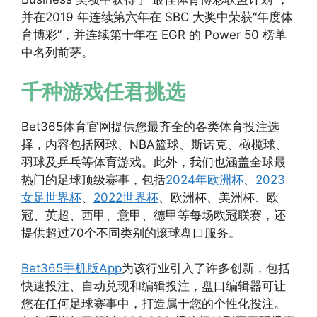
并在2019 年连续第六年在 SBC 大奖中荣获“年度体
育博彩”，并连续第十年在 EGR 的 Power 50 榜单
中名列前茅。
千种游戏任君挑选
Bet365体育官网提供您最齐全的各类体育投注选
择，内容包括网球、NBA篮球、斯诺克、橄榄球、
羽球及乒乓等体育游戏。此外，我们也涵盖全球最
热门的足球顶级赛事，包括
2024年欧洲杯
、
2023
女足世界杯
、
2022世界杯
、欧洲杯、美洲杯、欧
冠、英超、西甲、意甲、德甲等每场欧冠联赛，还
提供超过70个不同类别的滚球盘口服务。
Bet365手机版App
为该行业引入了许多创新，包括
快速投注、自动兑现和编辑投注，盘口编辑器可让
您在任何足球赛事中，打造属于您的个性化投注。