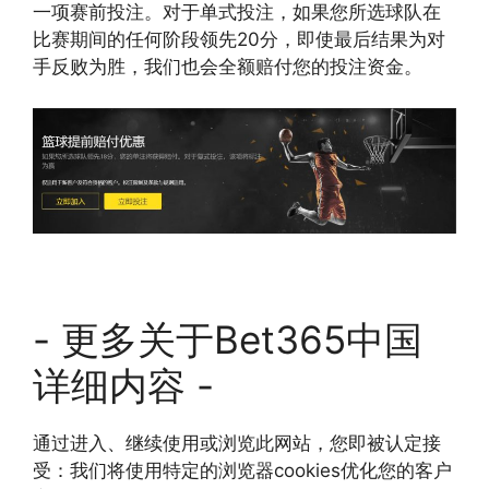
一项赛前投注。对于单式投注，如果您所选球队在
比赛期间的任何阶段领先20分，即使最后结果为对
手反败为胜，我们也会全额赔付您的投注资金。
- 更多关于Bet365中国
详细内容 -
通过进入、继续使用或浏览此网站，您即被认定接
受：我们将使用特定的浏览器cookies优化您的客户