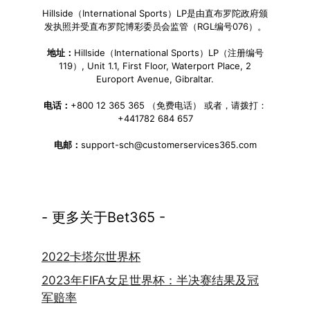
Hillside（International Sports）LP是由直布罗陀政府颁
发执照并受直布罗陀博彩委员会监管（RGL编号076）。
地址：
Hillside（International Sports）LP（注册编号
119）, Unit 1.1, First Floor, Waterport Place, 2
Europort Avenue, Gibraltar.
电话：
+800 12 365 365 （免费电话） 或者，请拨打：
+441782 684 657
电邮：
support-sch@customerservices365.com
- 更多关于Bet365 -
2022卡塔尔世界杯
2023年FIFA女足世界杯：半决赛结果及冠
军赔率