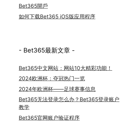
Bet365開戶
如何下载Bet365 iOS版应用程序
- Bet365最新文章 -
Bet365中文网站：网站10大精彩功能！
2024欧洲杯：夺冠热门一览
2024年欧洲杯——足球赛事信息
Bet365无法登录怎么办？Bet365登录账户
教学
Bet365官网账户验证程序