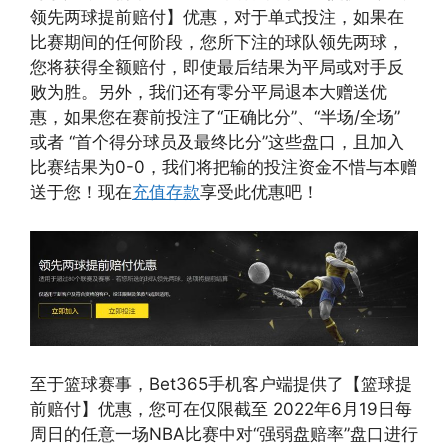
领先两球提前赔付】优惠，对于单式投注，如果在
比赛期间的任何阶段，您所下注的球队领先两球，
您将获得全额赔付，即使最后结果为平局或对手反
败为胜。另外，我们还有零分平局退本大赠送优
惠，如果您在赛前投注了“正确比分”、“半场/全场”
或者 “首个得分球员及最终比分”这些盘口，且加入
比赛结果为0-0，我们将把输的投注资金不惜与本赠
送于您！现在
充值存款
享受此优惠吧！
至于篮球赛事，Bet365手机客户端提供了【篮球提
前赔付】优惠，您可在仅限截至 2022年6月19日每
周日的任意一场NBA比赛中对“强弱盘赔率”盘口进行