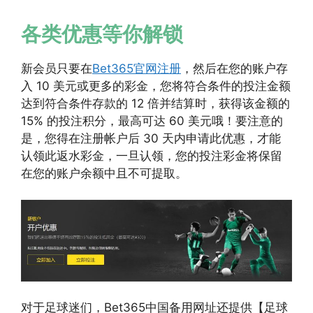
各类优惠等你解锁
新会员只要在
Bet365官网注册
，然后在您的账户存
入 10 美元或更多的彩金，您将符合条件的投注金额
达到符合条件存款的 12 倍并结算时，获得该金额的
15% 的投注积分，最高可达 60 美元哦！要注意的
是，您得在注册帐户后 30 天内申请此优惠，才能
认领此返水彩金，一旦认领，您的投注彩金将保留
在您的账户余额中且不可提取。
对于足球迷们，Bet365中国备用网址还提供【足球