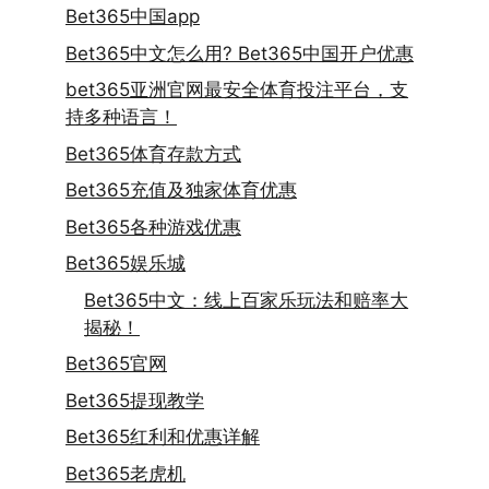
Bet365中国app
Bet365中文怎么用? Bet365中国开户优惠
bet365亚洲官网最安全体育投注平台，支
持多种语言！
Bet365体育存款方式
Bet365充值及独家体育优惠
Bet365各种游戏优惠
Bet365娱乐城
Bet365中文：线上百家乐玩法和赔率大
揭秘！
Bet365官网
Bet365提现教学
Bet365红利和优惠详解
Bet365老虎机