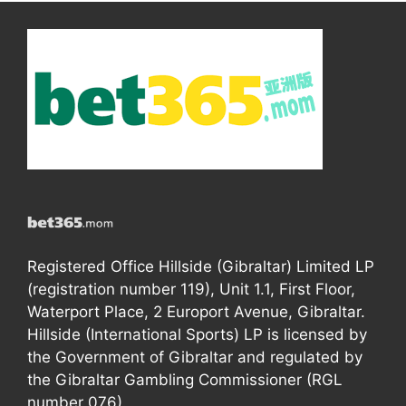
Registered Office Hillside (Gibraltar) Limited LP
(registration number 119), Unit 1.1, First Floor,
Waterport Place, 2 Europort Avenue, Gibraltar.
Hillside (International Sports) LP is licensed by
the Government of Gibraltar and regulated by
the Gibraltar Gambling Commissioner (RGL
number 076).