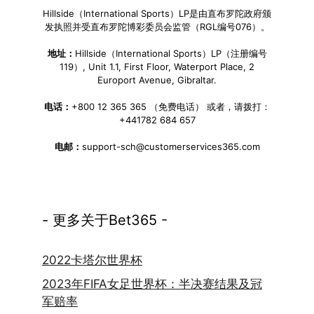
Hillside（International Sports）LP是由直布罗陀政府颁
发执照并受直布罗陀博彩委员会监管（RGL编号076）。
地址：
Hillside（International Sports）LP（注册编号
119）, Unit 1.1, First Floor, Waterport Place, 2
Europort Avenue, Gibraltar.
电话：
+800 12 365 365 （免费电话） 或者，请拨打：
+441782 684 657
电邮：
support-sch@customerservices365.com
- 更多关于Bet365 -
2022卡塔尔世界杯
2023年FIFA女足世界杯：半决赛结果及冠
军赔率