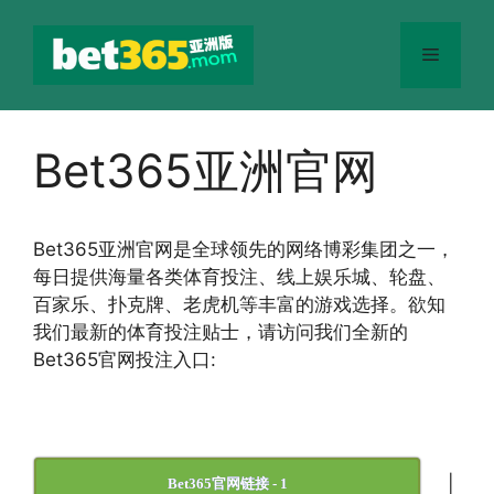
跳
至
菜
内
容
单
Bet365亚洲官网
Bet365
亚洲官网
是全球领先的网络博彩集团之一，
每日提供海量各类体育投注、线上娱乐城、轮盘、
百家乐、扑克牌、老虎机等丰富的游戏选择。欲知
我们最新的体育投注贴士，请访问我们全新的
Bet365官网投注入口:
|
Bet365官网链接 - 1