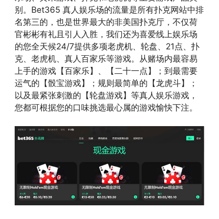
别。Bet365 真人娱乐场的流量是所有扑克网站中排
名第三的，也是世界最大的非美国扑克厅，不仅荷
官彬彬有礼且引人入胜，我们还为喜爱线上娱乐场
的您全天候24/7提供多项老虎机、轮盘、21点、扑
克、老虎机、真人百家乐等游戏。从赌场内最容易
上手的游戏【百家乐】、【二十一点】；到最需要
运气的【骰宝游戏】；规则最简单的【龙虎斗】；
以及最紧张刺激的【轮盘游戏】等真人娱乐游戏，
您都可根据您的口味挑选最心属的游戏愉快下注。