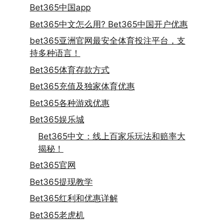
Bet365中国app
Bet365中文怎么用? Bet365中国开户优惠
bet365亚洲官网最安全体育投注平台，支
持多种语言！
Bet365体育存款方式
Bet365充值及独家体育优惠
Bet365各种游戏优惠
Bet365娱乐城
Bet365中文：线上百家乐玩法和赔率大
揭秘！
Bet365官网
Bet365提现教学
Bet365红利和优惠详解
Bet365老虎机