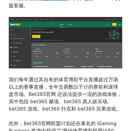
版客服。
我们每年通过其自有的体育博彩平台直播超过万场
以上的赛事直播，全年交易数以千计的赛前和滚球
盘市场。Bet365官网 还设法提供一流的游戏体验，
其中包括 bet365 赌场、bet365 真人娱乐场、
bet365 游戏、bet365 扑克和 bet365 宾果游戏。
此外，Bet365官网联盟计划还在著名的 iGaming
Business 奖项中获得了“最佳体育博彩联盟计划”，