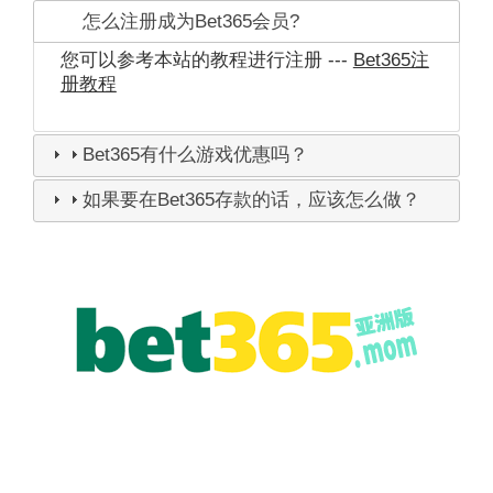
怎么注册成为Bet365会员?
您可以参考本站的教程进行注册 ---
Bet365注
册教程
Bet365有什么游戏优惠吗？
如果要在Bet365存款的话，应该怎么做？