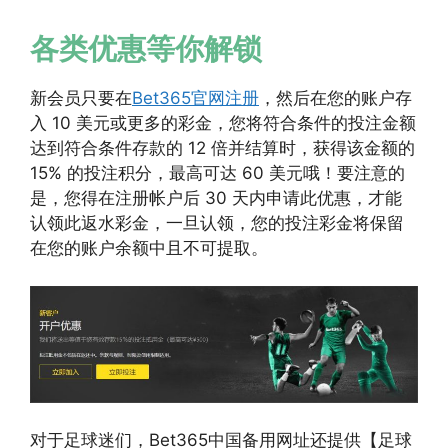
各类优惠等你解锁
新会员只要在
Bet365官网注册
，然后在您的账户存
入 10 美元或更多的彩金，您将符合条件的投注金额
达到符合条件存款的 12 倍并结算时，获得该金额的
15% 的投注积分，最高可达 60 美元哦！要注意的
是，您得在注册帐户后 30 天内申请此优惠，才能
认领此返水彩金，一旦认领，您的投注彩金将保留
在您的账户余额中且不可提取。
对于足球迷们，Bet365中国备用网址还提供【足球