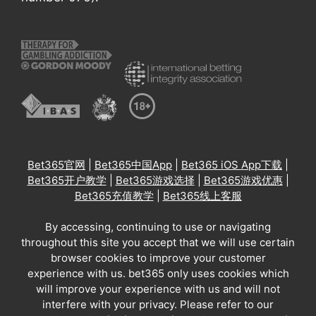
Bet365官网
|
Bet365中国App
|
Bet365 iOS App下载
|
Bet365开户教学
|
Bet365游戏选择
|
Bet365游戏优惠
|
Bet365充值教学
|
Bet365线上客服
By accessing, continuing to use or navigating
throughout this site you accept that we will use certain
browser cookies to improve your customer
experience with us. bet365 only uses cookies which
will improve your experience with us and will not
interfere with your privacy. Please refer to our