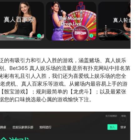
泛的有吸引力和引人入胜的游戏，涵盖赌场、真人娱乐
。Bet365 真人娱乐场的流量是所有扑克网站中排名第
彬彬有礼且引人入胜，我们还为喜爱线上娱乐场的您全
克、老虎机、真人百家乐等游戏。从赌场内最容易上手的游
【骰宝游戏】；规则最简单的【龙虎斗】；以及最紧张
据您的口味挑选最心属的游戏愉快下注。