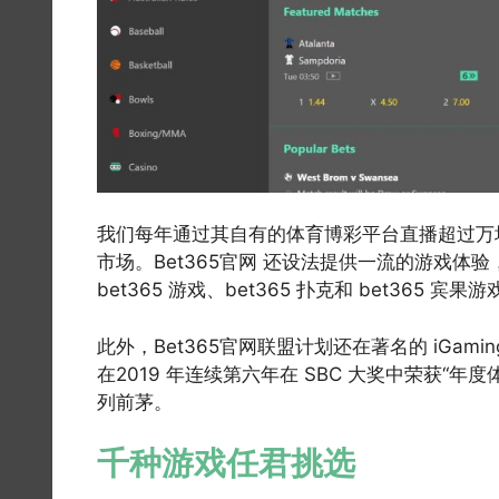
我们每年通过其自有的体育博彩平台直播超过万
市场。Bet365官网 还设法提供一流的游戏体验，其
bet365 游戏、bet365 扑克和 bet365 宾果游
此外，Bet365官网联盟计划还在著名的 iGamin
在2019 年连续第六年在 SBC 大奖中荣获“年度体
列前茅。
千种游戏任君挑选