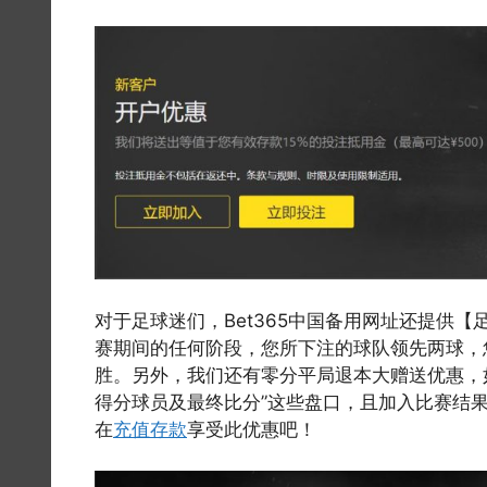
对于足球迷们，Bet365中国备用网址还提供
赛期间的任何阶段，您所下注的球队领先两球，
胜。另外，我们还有零分平局退本大赠送优惠，如果
得分球员及最终比分”这些盘口，且加入比赛结果
在
充值存款
享受此优惠吧！