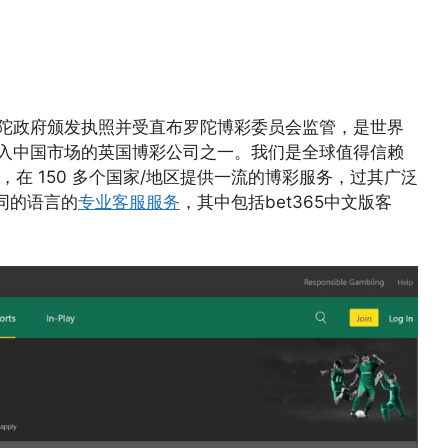
布罗陀政府颁发执照并受直布罗陀博彩委员会监管，是世界
入中国市场的英国博彩公司之一。我们是全球值得信赖
，在 150 多个国家/地区提供一流的博彩服务，过其广泛
同的语言的
专业客服服务
，其中包括bet365中文版客