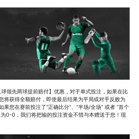
【足球领先两球提前赔付】优惠，对于单式投注，如果在比
您将获得全额赔付，即使最后结果为平局或对手反败为
您在赛前投注了“正确比分”、“半场/全场” 或者 “首个
为0-0，我们将把输的投注资金不惜与本赠送于您！现