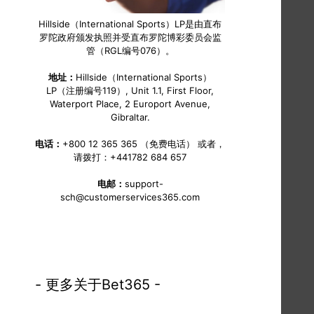
Hillside（International Sports）LP是由直布
罗陀政府颁发执照并受直布罗陀博彩委员会监
管（RGL编号076）。
地址：
Hillside（International Sports）
LP（注册编号119）, Unit 1.1, First Floor,
Waterport Place, 2 Europort Avenue,
Gibraltar.
电话：
+800 12 365 365 （免费电话） 或者，
请拨打：+441782 684 657
电邮：
support-
sch@customerservices365.com
- 更多关于Bet365 -