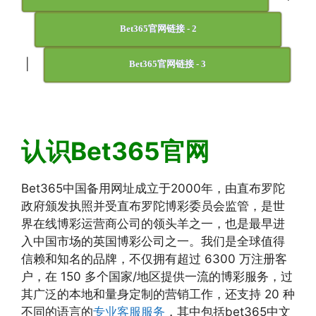
Bet365官网链接 - 2
|
Bet365官网链接 - 3
认识Bet365官网
Bet365中国备用网址成立于2000年，由直布罗陀
政府颁发执照并受直布罗陀博彩委员会监管，是世
界在线博彩运营商公司的领头羊之一，也是最早进
入中国市场的英国博彩公司之一。我们是全球值得
信赖和知名的品牌，不仅拥有超过 6300 万注册客
户，在 150 多个国家/地区提供一流的博彩服务，过
其广泛的本地和量身定制的营销工作，还支持 20 种
不同的语言的
专业客服服务
，其中包括bet365中文