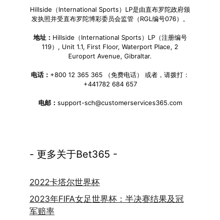
Hillside（International Sports）LP是由直布罗陀政府颁
发执照并受直布罗陀博彩委员会监管（RGL编号076）。
地址：
Hillside（International Sports）LP（注册编号
119）, Unit 1.1, First Floor, Waterport Place, 2
Europort Avenue, Gibraltar.
电话：
+800 12 365 365 （免费电话） 或者，请拨打：
+441782 684 657
电邮：
support-sch@customerservices365.com
- 更多关于Bet365 -
2022卡塔尔世界杯
2023年FIFA女足世界杯：半决赛结果及冠
军赔率