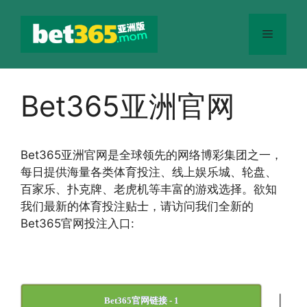
跳
至
菜
内
容
单
Bet365亚洲官网
Bet365
亚洲官网
是全球领先的网络博彩集团之一，
每日提供海量各类体育投注、线上娱乐城、轮盘、
百家乐、扑克牌、老虎机等丰富的游戏选择。欲知
我们最新的体育投注贴士，请访问我们全新的
Bet365官网投注入口:
|
Bet365官网链接 - 1