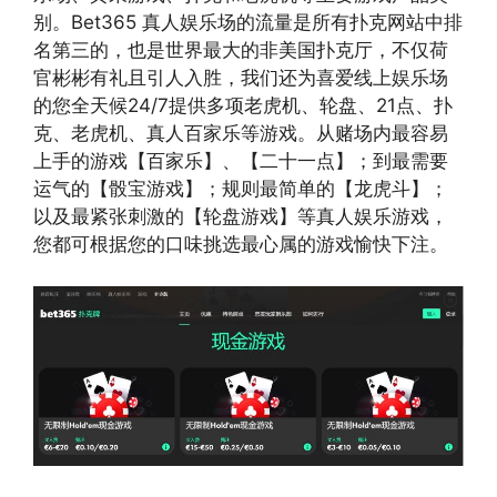
别。Bet365 真人娱乐场的流量是所有扑克网站中排
名第三的，也是世界最大的非美国扑克厅，不仅荷
官彬彬有礼且引人入胜，我们还为喜爱线上娱乐场
的您全天候24/7提供多项老虎机、轮盘、21点、扑
克、老虎机、真人百家乐等游戏。从赌场内最容易
上手的游戏【百家乐】、【二十一点】；到最需要
运气的【骰宝游戏】；规则最简单的【龙虎斗】；
以及最紧张刺激的【轮盘游戏】等真人娱乐游戏，
您都可根据您的口味挑选最心属的游戏愉快下注。