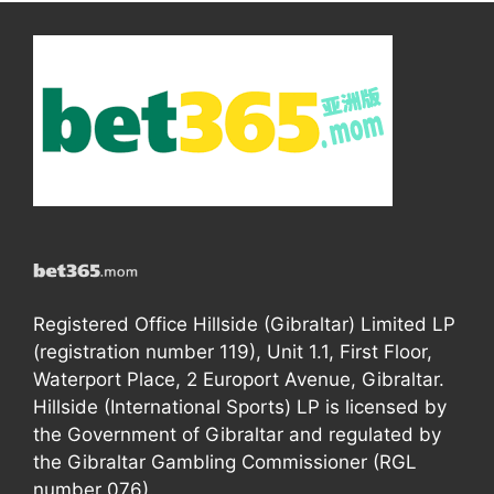
Registered Office Hillside (Gibraltar) Limited LP
(registration number 119), Unit 1.1, First Floor,
Waterport Place, 2 Europort Avenue, Gibraltar.
Hillside (International Sports) LP is licensed by
the Government of Gibraltar and regulated by
the Gibraltar Gambling Commissioner (RGL
number 076).