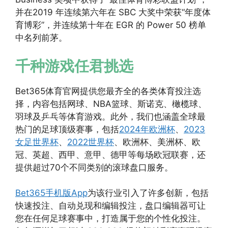
并在2019 年连续第六年在 SBC 大奖中荣获“年度体
育博彩”，并连续第十年在 EGR 的 Power 50 榜单
中名列前茅。
千种游戏任君挑选
Bet365体育官网提供您最齐全的各类体育投注选
择，内容包括网球、NBA篮球、斯诺克、橄榄球、
羽球及乒乓等体育游戏。此外，我们也涵盖全球最
热门的足球顶级赛事，包括
2024年欧洲杯
、
2023
女足世界杯
、
2022世界杯
、欧洲杯、美洲杯、欧
冠、英超、西甲、意甲、德甲等每场欧冠联赛，还
提供超过70个不同类别的滚球盘口服务。
Bet365手机版App
为该行业引入了许多创新，包括
快速投注、自动兑现和编辑投注，盘口编辑器可让
您在任何足球赛事中，打造属于您的个性化投注。