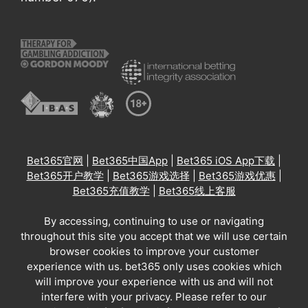
Bet365官网
|
Bet365中国App
|
Bet365 iOS App下载
|
Bet365开户教学
|
Bet365游戏选择
|
Bet365游戏优惠
|
Bet365充值教学
|
Bet365线上客服
By accessing, continuing to use or navigating
throughout this site you accept that we will use certain
browser cookies to improve your customer
experience with us. bet365 only uses cookies which
will improve your experience with us and will not
interfere with your privacy. Please refer to our