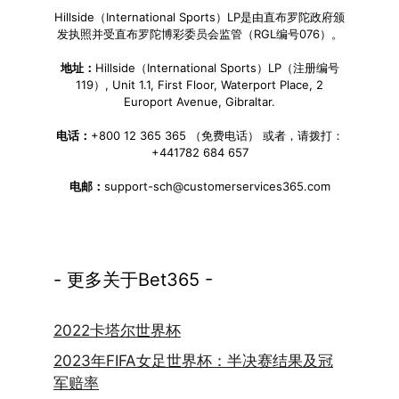
Hillside（International Sports）LP是由直布罗陀政府颁
发执照并受直布罗陀博彩委员会监管（RGL编号076）。
地址：
Hillside（International Sports）LP（注册编号
119）, Unit 1.1, First Floor, Waterport Place, 2
Europort Avenue, Gibraltar.
电话：
+800 12 365 365 （免费电话） 或者，请拨打：
+441782 684 657
电邮：
support-sch@customerservices365.com
- 更多关于Bet365 -
2022卡塔尔世界杯
2023年FIFA女足世界杯：半决赛结果及冠
军赔率