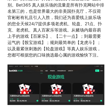
别。Bet365 真人娱乐场的流量是所有扑克网站中排
名第三的，也是世界最大的非美国扑克厅，不仅荷
官彬彬有礼且引人入胜，我们还为喜爱线上娱乐场
的您全天候24/7提供多项老虎机、轮盘、21点、扑
克、老虎机、真人百家乐等游戏。从赌场内最容易
上手的游戏【百家乐】、【二十一点】；到最需要
运气的【骰宝游戏】；规则最简单的【龙虎斗】；
以及最紧张刺激的【轮盘游戏】等真人娱乐游戏，
您都可根据您的口味挑选最心属的游戏愉快下注。