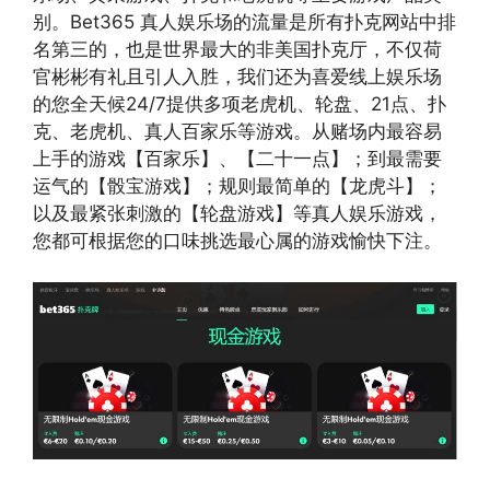
别。Bet365 真人娱乐场的流量是所有扑克网站中排
名第三的，也是世界最大的非美国扑克厅，不仅荷
官彬彬有礼且引人入胜，我们还为喜爱线上娱乐场
的您全天候24/7提供多项老虎机、轮盘、21点、扑
克、老虎机、真人百家乐等游戏。从赌场内最容易
上手的游戏【百家乐】、【二十一点】；到最需要
运气的【骰宝游戏】；规则最简单的【龙虎斗】；
以及最紧张刺激的【轮盘游戏】等真人娱乐游戏，
您都可根据您的口味挑选最心属的游戏愉快下注。