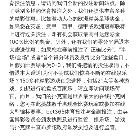
育投注信息，请访问我们全新的投注新闻站点。除
了类别多样的体育投注之外，我们还提供丰富多种
的精彩优惠。比如激动人心的欧洲精英足球奖金，
如果您在英超、意甲、西甲、德甲或欧洲冠军联赛
上进行过关投注，即有机会获取最高可达您彩金
100％比例的奖金。另外，还有我们的零分平局退本
大赠送优惠，如果您在赛前投注了"正确比分”、“半
场/全场” 或者“首个得分球员及最终比分”这些盘口，
且假如比赛结果为0-0，我们将把输的投注取消，不
惜退本大赠送!为何不尝试我们惊喜不断的在线娱乐
场？150多种精彩游戏任您选择，包括21点等各种游
戏。如想进行轮盘或百家乐，请立即访问现场荷
官。而且，我们的扑克室是世界最大的在线扑克网
络，您可在此挑战数千名现金比赛玩家或参加在线
大型锦标赛事。bet365体育投注与金融投注，由英
国博彩委员会颁发执照及进行监管。娱乐场、游戏
与扑克牌由直布罗陀政府颁发执照及进行监管。