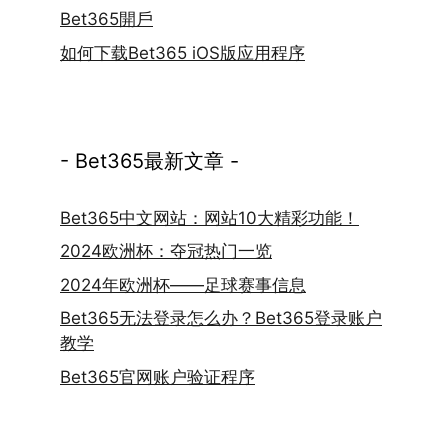
Bet365開戶
如何下载Bet365 iOS版应用程序
- Bet365最新文章 -
Bet365中文网站：网站10大精彩功能！
2024欧洲杯：夺冠热门一览
2024年欧洲杯——足球赛事信息
Bet365无法登录怎么办？Bet365登录账户
教学
Bet365官网账户验证程序