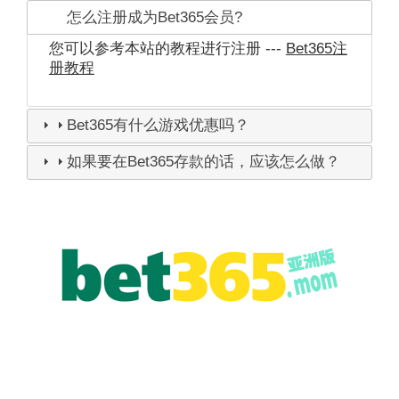
怎么注册成为Bet365会员?
您可以参考本站的教程进行注册 ---
Bet365注
册教程
Bet365有什么游戏优惠吗？
如果要在Bet365存款的话，应该怎么做？