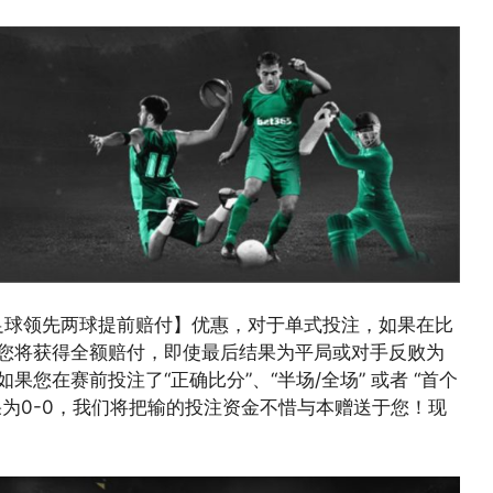
【足球领先两球提前赔付】优惠，对于单式投注，如果在比
您将获得全额赔付，即使最后结果为平局或对手反败为
您在赛前投注了“正确比分”、“半场/全场” 或者 “首个
为0-0，我们将把输的投注资金不惜与本赠送于您！现