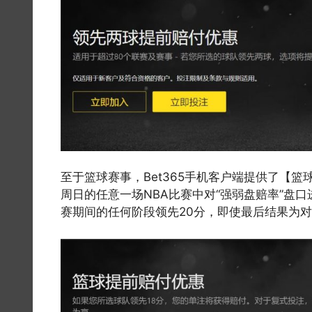
至于篮球赛事，Bet365手机客户端提供了【篮球
周日的任意一场NBA比赛中对“强弱盘赔率”盘
赛期间的任何阶段领先20分，即使最后结果为