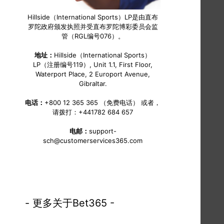
Hillside（International Sports）LP是由直布
罗陀政府颁发执照并受直布罗陀博彩委员会监
管（RGL编号076）。
地址：
Hillside（International Sports）
LP（注册编号119）, Unit 1.1, First Floor,
Waterport Place, 2 Europort Avenue,
Gibraltar.
电话：
+800 12 365 365 （免费电话） 或者，
请拨打：+441782 684 657
电邮：
support-
sch@customerservices365.com
- 更多关于Bet365 -