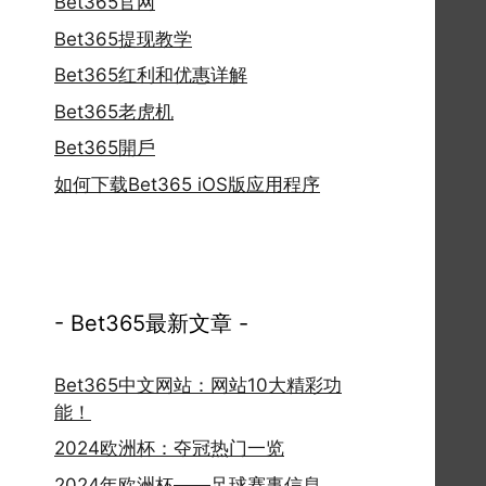
Bet365官网
Bet365提现教学
Bet365红利和优惠详解
Bet365老虎机
Bet365開戶
如何下载Bet365 iOS版应用程序
- Bet365最新文章 -
Bet365中文网站：网站10大精彩功
能！
2024欧洲杯：夺冠热门一览
2024年欧洲杯——足球赛事信息