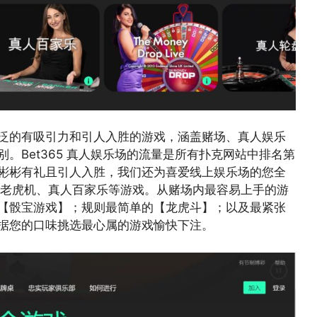
泛的有吸引力和引人入胜的游戏，涵盖赌场、真人娱乐
。Bet365 真人娱乐场的流量是所有扑克网站中排名第
彬彬有礼且引人入胜，我们还为喜爱线上娱乐场的您全
克、老虎机、真人百家乐等游戏。从赌场内最容易上手的游
【骰宝游戏】；规则最简单的【龙虎斗】；以及最紧张
据您的口味挑选最心属的游戏愉快下注。