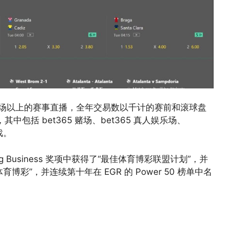
场以上的赛事直播，全年交易数以千计的赛前和滚球盘
中包括 bet365 赌场、bet365 真人娱乐场、
戏。
g Business 奖项中获得了“最佳体育博彩联盟计划”，并
育博彩”，并连续第十年在 EGR 的 Power 50 榜单中名