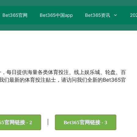
Bet365官网
Bet365中国app
Bet365资讯
2
一，每日提供海量各类体育投注、线上娱乐城、轮盘、百
们最新的体育投注贴士，请访问我们全新的Bet365官
|
365官网链接 - 2
Bet365官网链接 - 3