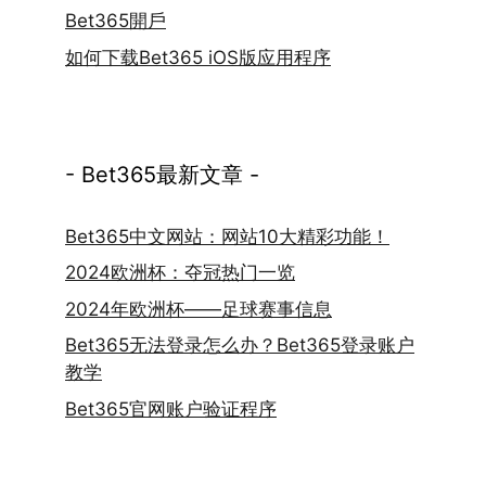
Bet365開戶
如何下载Bet365 iOS版应用程序
- Bet365最新文章 -
Bet365中文网站：网站10大精彩功能！
2024欧洲杯：夺冠热门一览
2024年欧洲杯——足球赛事信息
Bet365无法登录怎么办？Bet365登录账户
教学
Bet365官网账户验证程序