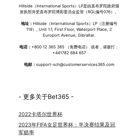
Hillside（International Sports）LP是由直布罗陀政府颁
发执照并受直布罗陀博彩委员会监管（RGL编号076）。
地址：
Hillside（International Sports）LP（注册编号
119）, Unit 1.1, First Floor, Waterport Place, 2
Europort Avenue, Gibraltar.
电话：
+800 12 365 365 （免费电话） 或者，请拨打：
+441782 684 657
电邮：
support-sch@customerservices365.com
- 更多关于Bet365 -
2022卡塔尔世界杯
2023年FIFA女足世界杯：半决赛结果及冠
军赔率