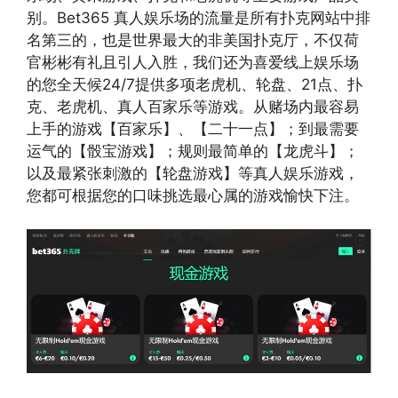
别。Bet365 真人娱乐场的流量是所有扑克网站中排
名第三的，也是世界最大的非美国扑克厅，不仅荷
官彬彬有礼且引人入胜，我们还为喜爱线上娱乐场
的您全天候24/7提供多项老虎机、轮盘、21点、扑
克、老虎机、真人百家乐等游戏。从赌场内最容易
上手的游戏【百家乐】、【二十一点】；到最需要
运气的【骰宝游戏】；规则最简单的【龙虎斗】；
以及最紧张刺激的【轮盘游戏】等真人娱乐游戏，
您都可根据您的口味挑选最心属的游戏愉快下注。