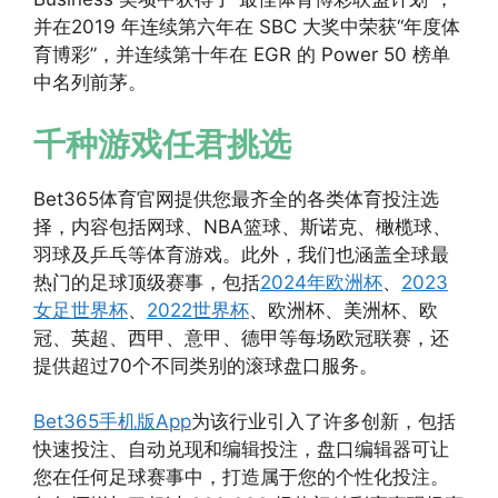
并在2019 年连续第六年在 SBC 大奖中荣获“年度体
育博彩”，并连续第十年在 EGR 的 Power 50 榜单
中名列前茅。
千种游戏任君挑选
Bet365体育官网提供您最齐全的各类体育投注选
择，内容包括网球、NBA篮球、斯诺克、橄榄球、
羽球及乒乓等体育游戏。此外，我们也涵盖全球最
热门的足球顶级赛事，包括
2024年欧洲杯
、
2023
女足世界杯
、
2022世界杯
、欧洲杯、美洲杯、欧
冠、英超、西甲、意甲、德甲等每场欧冠联赛，还
提供超过70个不同类别的滚球盘口服务。
Bet365手机版App
为该行业引入了许多创新，包括
快速投注、自动兑现和编辑投注，盘口编辑器可让
您在任何足球赛事中，打造属于您的个性化投注。