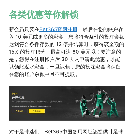
各类优惠等你解锁
新会员只要在
Bet365官网注册
，然后在您的账户存
入 10 美元或更多的彩金，您将符合条件的投注金额
达到符合条件存款的 12 倍并结算时，获得该金额的
15% 的投注积分，最高可达 60 美元哦！要注意的
是，您得在注册帐户后 30 天内申请此优惠，才能
认领此返水彩金，一旦认领，您的投注彩金将保留
在您的账户余额中且不可提取。
对于足球迷们，Bet365中国备用网址还提供【足球