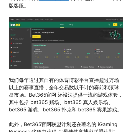
版客服。
我们每年通过其自有的体育博彩平台直播超过万场
以上的赛事直播，全年交易数以千计的赛前和滚球
盘市场。Bet365官网 还设法提供一流的游戏体验，
其中包括 bet365 赌场、bet365 真人娱乐场、
bet365 游戏、bet365 扑克和 bet365 宾果游戏。
此外，Bet365官网联盟计划还在著名的 iGaming
Business 奖项中获得了“最佳体育博彩联盟计划”，